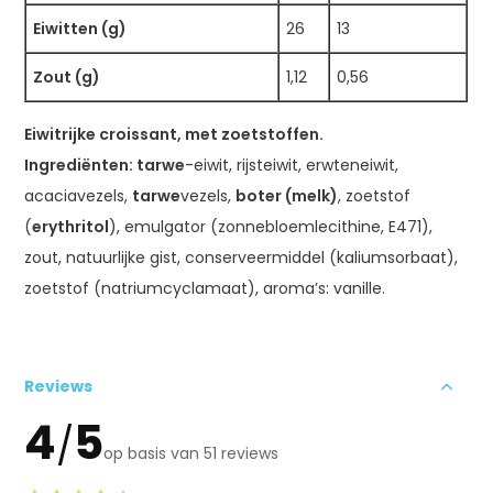
Eiwitten (g)
26
13
Zout (g)
1,12
0,56
Eiwitrijke croissant, met zoetstoffen.
Ingrediënten: tarwe
-eiwit, rijsteiwit, erwteneiwit,
acaciavezels,
tarwe
vezels,
boter (melk)
, zoetstof
(
erythritol
), emulgator (zonnebloemlecithine, E471),
zout, natuurlijke gist, conserveermiddel (kaliumsorbaat),
zoetstof (natriumcyclamaat), aroma’s: vanille.
Reviews
4
5
/
op basis van 51 reviews