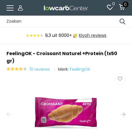
0
0
9,3
uit 6000+
Kiyoh reviews
★★★★★
★★★★★
FeelingOK - Croissant Naturel +Protein (1x50
gr)
51 reviews
Merk:
FeelingOK