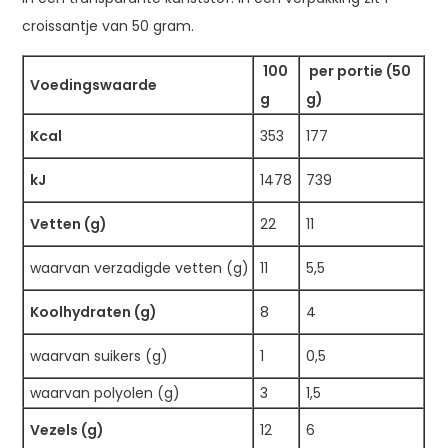
croissantje van 50 gram.
100
per portie (50
Voedingswaarde
g
g)
Kcal
353
177
kJ
1478
739
Vetten (g)
22
11
waarvan verzadigde vetten (g)
11
5,5
Koolhydraten (g)
8
4
waarvan suikers (g)
1
0,5
waarvan polyolen (g)
3
1,5
Vezels (g)
12
6