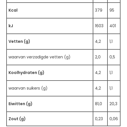
Kcal
379
95
kJ
1603
401
Vetten (g)
4,2
1,1
waarvan verzadigde vetten (g)
2,0
0,5
Koolhydraten (g)
4,2
1,1
waarvan suikers (g)
4,2
1,1
Eiwitten (g)
81,0
20,3
Zout (g)
0,23
0,06