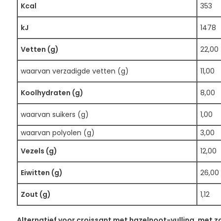
Kcal
353
kJ
1478
Vetten (g)
22,00
waarvan verzadigde vetten (g)
11,00
Koolhydraten (g)
8,00
waarvan suikers (g)
1,00
waarvan polyolen (g)
3,00
Vezels (g)
12,00
Eiwitten (g)
26,00
Zout (g)
1,12
Alternatief voor croissant met hazelnoot-vulling, met z