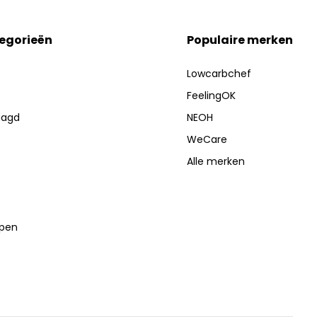
tegorieën
Populaire merken
Lowcarbchef
FeelingOK
aagd
NEOH
WeCare
Alle merken
lpen