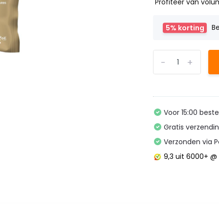
Profiteer van volu
5% korting
B
-
+
Voor 15:00 best
Gratis verzendi
Verzonden via P
9,3
uit 6000+ 