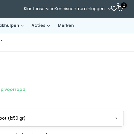
0
0
Klantenservice
Kenniscentrum
Inloggen
akhulpen
Acties
Merken
)*
p voorraad