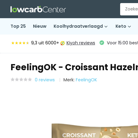
Top 25
Nieuw
Koolhydraatverlaagd
Keto
9,3
uit 6000+
Kiyoh reviews
Voor 15:00 bes
★★★★★
★★★★★
FeelingOK - Croissant Hazeln
0 reviews
Merk:
FeelingOK