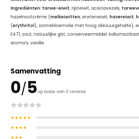
Ingrediënten: tarwe-eiwit
, rijsteiwit, acaciavezels,
tarwev
hazelnootcrème (
melkeiwitten
, erwteneiwit,
havereiwit
,
h
(
erythritol
), zonnebloemolie met hoog oliezuurgehalte), 
E471, zout, natuurlijke gist, conserveermiddel: kaliumsorba
aroma’s: vanille.
Samenvatting
0
5
/
op basis van 0 reviews
★★★★★
★★★★
★★★