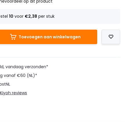
mevoordeel op dit product
estel
10
voor
€2,38
per stuk
Toevoegen aan winkelwagen
eld, vandaag verzonden*
ng vanaf €60 (NL)*
ostNL
@
Kiyoh reviews