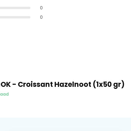
0
0
OK - Croissant Hazelnoot (1x50 gr)
raad