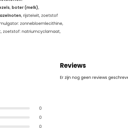
ezels
,
boter (melk)
,
azelnoten
, rijsteiwit, zoetstof
emulgator: zonnebloemlecithine,
at, zoetstof: natriumcyclamaat,
Reviews
Er zijn nog geen reviews geschreve
0
0
0