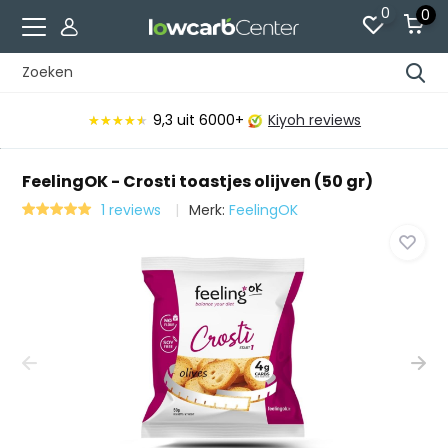
0
0
9,3
uit 6000+
Kiyoh reviews
★★★★★
★★★★★
FeelingOK - Crosti toastjes olijven (50 gr)
1 reviews
Merk:
FeelingOK