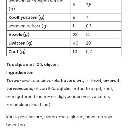
waarvan verzadigde vetten
5
2,5
(g)
Koolhydraten (g)
8
4
waarvan suikers (g)
1
0,5
Vezels (g)
28
14
Eiwitten (g)
40
20
Zout (g)
1,3
0,7
Toastjes met 10% olijven.
Ingrediënten:
Tarwe
-eiwit, acaciavezels,
havereiwit,
rijsteiwit,
ei-eiwit
,
tarwevezels,
olijven 10%, olijfolie, natuurlijke gist, zout,
emulgatoren (mono- en diglyceriden van vetzuren,
zonnebloemlecithine).
Kan lupine, sesam, eieren, melk, gluten, haver en soja
bevatten.