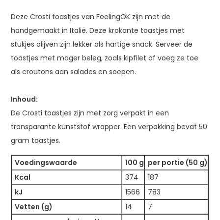
Deze Crosti toastjes van FeelingOK zijn met de
handgemaakt in Italië. Deze krokante toastjes met
stukjes olijven zijn lekker als hartige snack. Serveer de
toastjes met mager beleg, zoals kipfilet of voeg ze toe
als croutons aan salades en soepen.
Inhoud:
De Crosti toastjes zijn met zorg verpakt in een
transparante kunststof wrapper. Een verpakking bevat 50
gram toastjes.
Voedingswaarde
100 g
per portie (50 g)
Kcal
374
187
kJ
1566
783
Vetten (g)
14
7