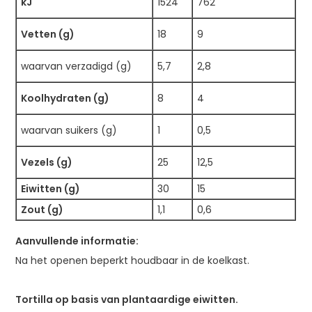
kJ
1524
762
Vetten (g)
18
9
waarvan verzadigd (g)
5,7
2,8
Koolhydraten (g)
8
4
waarvan suikers (g)
1
0,5
Vezels (g)
25
12,5
Eiwitten (g)
30
15
Zout (g)
1,1
0,6
Aanvullende informatie:
Na het openen beperkt houdbaar in de koelkast.
Tortilla op basis van plantaardige eiwitten.