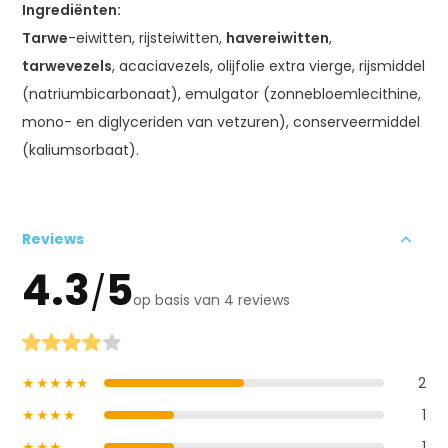
Ingrediënten:
Tarwe
-eiwitten, rijsteiwitten,
havereiwitten
,
tarwevezels
, acaciavezels, olijfolie extra vierge, rijsmiddel
(natriumbicarbonaat), emulgator (zonnebloemlecithine,
mono- en diglyceriden van vetzuren), conserveermiddel
(kaliumsorbaat).
Reviews
4.3
5
/
op basis van 4 reviews
★★★★★
2
★★★★
1
★★★
1