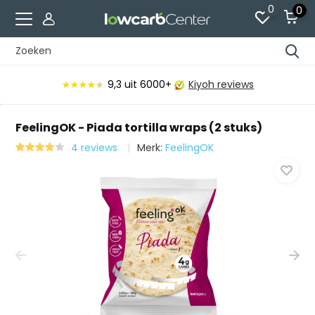
0
0
9,3
uit 6000+
Kiyoh reviews
★★★★★
★★★★★
FeelingOK - Piada tortilla wraps (2 stuks)
4 reviews
Merk:
FeelingOK