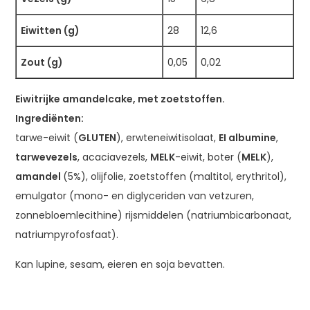
Eiwitten (g)
28
12,6
Zout (g)
0,05
0,02
Eiwitrijke amandelcake, met zoetstoffen.
Ingrediënten:
tarwe-eiwit (
GLUTEN
), erwteneiwitisolaat,
EI albumine
,
tarwevezels
, acaciavezels,
MELK
-eiwit, boter (
MELK
),
amandel
(5%), olijfolie, zoetstoffen (maltitol, erythritol),
emulgator (mono- en diglyceriden van vetzuren,
zonnebloemlecithine) rijsmiddelen (natriumbicarbonaat,
natriumpyrofosfaat).
Kan lupine, sesam, eieren en soja bevatten.