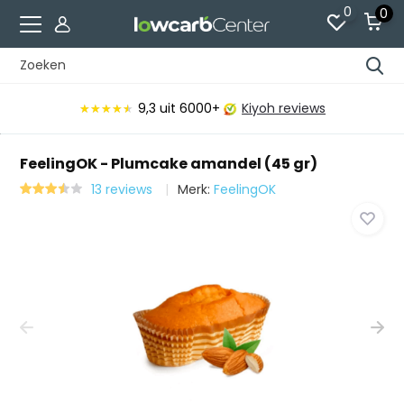
0
0
Voor 15:00 besteld, vandaag verzonden*
FeelingOK - Plumcake amandel (45 gr)
13 reviews
Merk:
FeelingOK