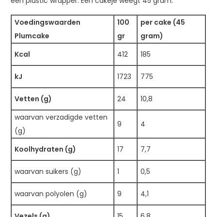
een plastic wrapper. Een cakeje weegt 45 gram.
Voedingswaarden
100
per cake (45
Plumcake
gr
gram)
Kcal
412
185
kJ
1723
775
Vetten (g)
24
10,8
waarvan verzadigde vetten
9
4
(g)
Koolhydraten (g)
17
7,7
waarvan suikers (g)
1
0,5
waarvan polyolen (g)
9
4,1
Vezels (g)
15
6,8