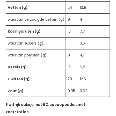
Vetten (g)
24
10,8
waarvan verzadigde vetten (g)
9
4
Koolhydraten (g)
17
7,7
waarvan suikers (g)
1
0,5
waarvan polyolen (g)
9
4,1
Vezels (g)
15
6,8
Eiwitten (g)
28
12,6
Zout (g)
0,05
0,02
Eiwitrijk cakeje met 5% cacaopoeder, met
zoetstoffen.