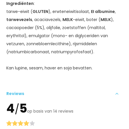
Ingrediënten
:
tarwe-eiwit (
GLUTEN
), erwteneiwitisolaat,
EI albumine
,
tarwevezels
, acaciavezels,
MELK
-eiwit, boter (
MELK
),
cacaopoeder (5%), olijfolie, zoetstoffen (maltitol,
erythritol), emulgator (mono- en diglyceriden van
vetzuren, zonnebloemlecithine), rijsmiddelen
(natriumbicarbonaat, natriumpyrofosfaat).
Kan lupine, sesam, haver en soja bevatten.
Reviews
4
5
/
op basis van 14 reviews