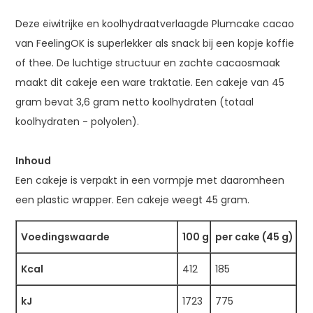
Deze eiwitrijke en koolhydraatverlaagde Plumcake cacao
van FeelingOK is superlekker als snack bij een kopje koffie
of thee. De luchtige structuur en zachte cacaosmaak
maakt dit cakeje een ware traktatie. Een cakeje van 45
gram bevat 3,6 gram netto koolhydraten (totaal
koolhydraten - polyolen).
Inhoud
Een cakeje is verpakt in een vormpje met daaromheen
een plastic wrapper. Een cakeje weegt 45 gram.
Voedingswaarde
100 g
per cake (45 g)
Kcal
412
185
kJ
1723
775