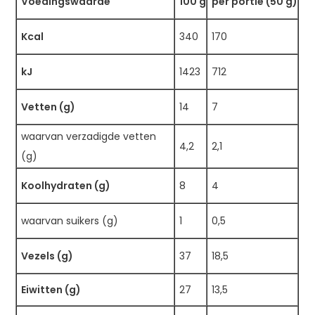
Voedingswaarde
100 g
per portie (50 g)
Kcal
340
170
kJ
1423
712
Vetten (g)
14
7
waarvan verzadigde vetten
4,2
2,1
(g)
Koolhydraten (g)
8
4
waarvan suikers (g)
1
0,5
Vezels (g)
37
18,5
Eiwitten (g)
27
13,5