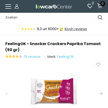
0
0
9,3
uit 6000+
Kiyoh reviews
★★★★★
★★★★★
FeelingOK - Snacker Crackers Paprika Tomaat
(50 gr)
15 reviews
Merk:
FeelingOK