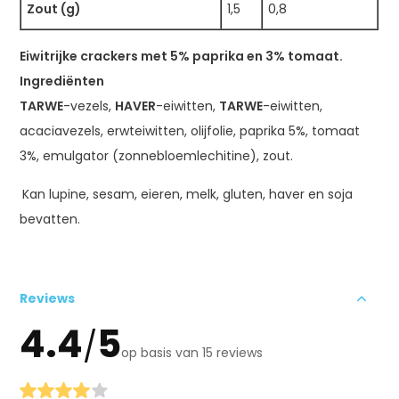
Zout (g)
1,5
0,8
Eiwitrijke crackers met 5% paprika en 3% tomaat.
Ingrediënten
TARWE
-vezels,
HAVER
-eiwitten,
TARWE
-eiwitten,
acaciavezels, erwteiwitten, olijfolie, paprika 5%, tomaat
3%, emulgator (zonnebloemlechitine), zout.
Kan lupine, sesam, eieren, melk, gluten, haver en soja
bevatten.
Reviews
4.4
5
/
op basis van 15 reviews