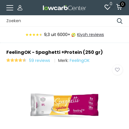
0
0
9,3
uit 6000+
Kiyoh reviews
★★★★★
★★★★★
FeelingOK - Spaghetti +Protein (250 gr)
59 reviews
Merk:
FeelingOK