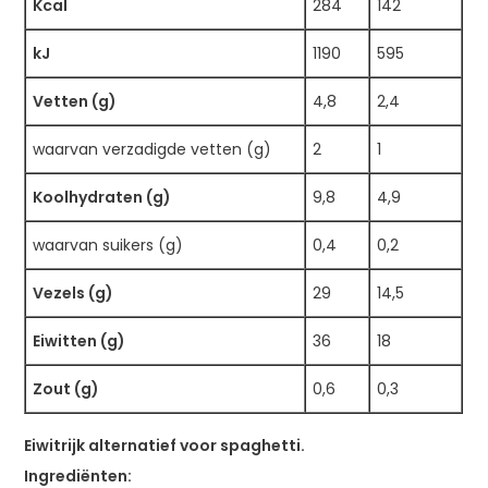
Kcal
284
142
kJ
1190
595
Vetten (g)
4,8
2,4
waarvan verzadigde vetten (g)
2
1
Koolhydraten (g)
9,8
4,9
waarvan suikers (g)
0,4
0,2
Vezels (g)
29
14,5
Eiwitten (g)
36
18
Zout (g)
0,6
0,3
Eiwitrijk alternatief voor spaghetti.
Ingrediënten: