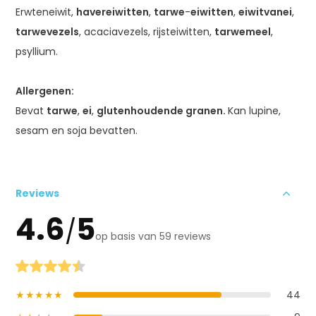
Erwteneiwit,
havereiwitten
,
tarwe
-
eiwitten
,
eiwit
van
ei
,
tarwevezels
, acaciavezels, rijsteiwitten,
tarwemeel
,
psyllium.
Allergenen:
Bevat
tarwe
,
ei
,
glutenhoudende granen
.
Kan lupine,
sesam en soja bevatten.
Reviews
4.6
5
/
op basis van 59 reviews
★★★★★
44