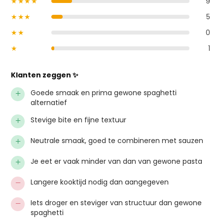
★★★★
9
★★★
5
★★
0
★
1
Klanten zeggen ✨
+
Goede smaak en prima gewone spaghetti
alternatief
+
Stevige bite en fijne textuur
+
Neutrale smaak, goed te combineren met sauzen
+
Je eet er vaak minder van dan van gewone pasta
−
Langere kooktijd nodig dan aangegeven
−
Iets droger en steviger van structuur dan gewone
spaghetti