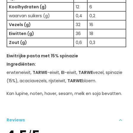
Koolhydraten (g)
12
6
waarvan suikers (g)
0,4
0,2
Vezels (g)
32
16
Eiwitten (g)
36
18
Zout (g)
0,6
0,3
Eiwitrijke pasta met 15% spinazie
Ingrediënten:
erwteneiwit,
TARWE
-eiwit,
EI
-eiwit,
TARWE
vezel, spinazie
(15%), acaciavezels, rijsteiwit,
TARWE
bloem.
Kan lupine, noten, haver, sesam, melk en soja bevatten.
Reviews