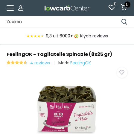
0
0
9,3
uit 6000+
Kiyoh reviews
★★★★★
★★★★★
FeelingOK - Tagliatelle Spinazie (8x25 gr)
4 reviews
Merk:
FeelingOK