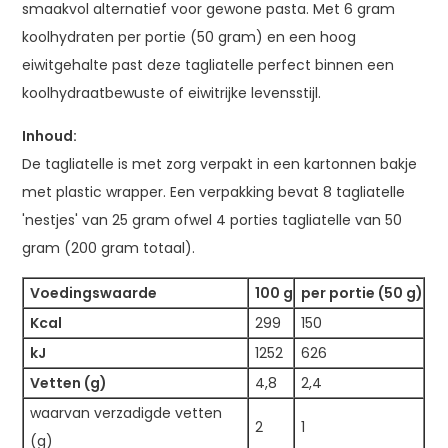
smaakvol alternatief voor gewone pasta. Met 6 gram
koolhydraten per portie (50 gram) en een hoog
eiwitgehalte past deze tagliatelle perfect binnen een
koolhydraatbewuste of eiwitrijke levensstijl.
Inhoud:
De tagliatelle is met zorg verpakt in een kartonnen bakje
met plastic wrapper. Een verpakking bevat 8 tagliatelle
'nestjes' van 25 gram ofwel 4 porties tagliatelle van 50
gram (200 gram totaal).
Voedingswaarde
100 g
per portie (50 g)
Kcal
299
150
kJ
1252
626
Vetten (g)
4,8
2,4
waarvan verzadigde vetten
2
1
(g)