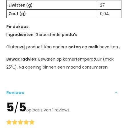
Eiwitten (g)
27
Zout (g)
0,04
Pindakaas.
Ingrediënten:
Geroosterde
pinda's
Glutenvrij product. Kan andere
noten
en
melk
bevatten .
Bewaaradvies:
Bewaren op kamertemperatuur (max.
25℃). Na opening binnen een maand consumeren.
Reviews
5
5
/
op basis van 1 reviews