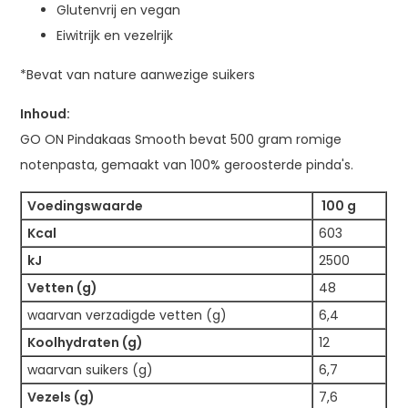
Glutenvrij en vegan
Eiwitrijk en vezelrijk
*Bevat van nature aanwezige suikers
Inhoud:
GO ON Pindakaas Smooth bevat 500 gram romige
notenpasta, gemaakt van 100% geroosterde pinda's.
Voedingswaarde
100 g
Kcal
603
kJ
2500
Vetten (g)
48
waarvan verzadigde vetten (g)
6,4
Koolhydraten (g)
12
waarvan suikers (g)
6,7
Vezels (g)
7,6