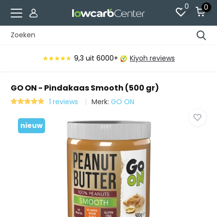
0
0
9,3
uit 6000+
Kiyoh reviews
★★★★★
★★★★★
GO ON - Pindakaas Smooth (500 gr)
1 reviews
Merk:
GO ON
nieuw