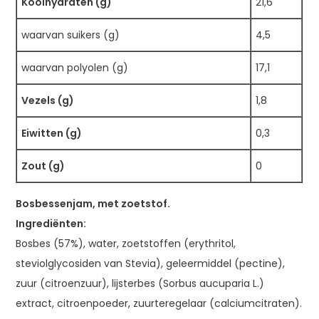
Koolhydraten (g)
21,6
waarvan suikers (g)
4,5
waarvan polyolen (g)
17,1
Vezels (g)
1,8
Eiwitten (g)
0,3
Zout (g)
0
Bosbessenjam, met zoetstof.
Ingrediënten:
Bosbes (57%), water, zoetstoffen (erythritol,
steviolglycosiden van Stevia), geleermiddel (pectine),
zuur (citroenzuur), lijsterbes (Sorbus aucuparia L.)
extract, citroenpoeder, zuurteregelaar (calciumcitraten).