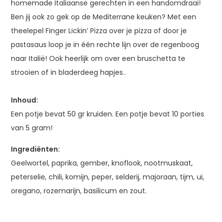
homemade Italiaanse gerechten in een handomdraai!
Ben jij ook zo gek op de Mediterrane keuken? Met een
theelepel Finger Lickin’ Pizza over je pizza of door je
pastasaus loop je in één rechte lijn over de regenboog
naar Italië! Ook heerlijk om over een bruschetta te
strooien of in bladerdeeg hapjes..
Inhoud:
Een potje bevat 50 gr kruiden. Een potje bevat 10 porties
van 5 gram!
Ingrediënten:
Geelwortel, paprika, gember, knoflook, nootmuskaat,
peterselie, chili, komijn, peper, selderij, majoraan, tijm, ui,
oregano, rozemarijn, basilicum en zout.