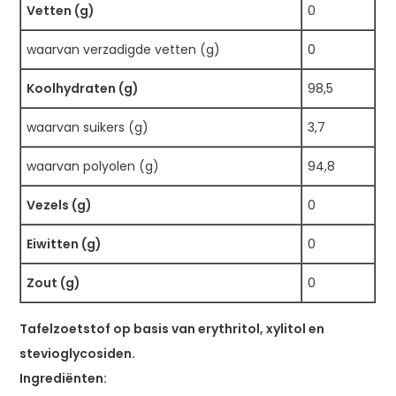
Vetten (g)
0
waarvan verzadigde vetten (g)
0
Koolhydraten (g)
98,5
waarvan suikers (g)
3,7
waarvan polyolen (g)
94,8
Vezels (g)
0
Eiwitten (g)
0
Zout (g)
0
Tafelzoetstof op basis van erythritol, xylitol en
stevioglycosiden.
Ingrediënten: