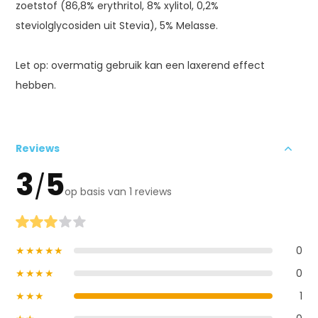
zoetstof (86,8% erythritol, 8% xylitol, 0,2%
steviolglycosiden uit Stevia), 5% Melasse.
Let op: overmatig gebruik kan een laxerend effect
hebben.
Reviews
3
5
/
op basis van 1 reviews
★★★★★
0
★★★★
0
★★★
1