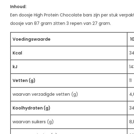
Inhoud:
Een doosje High Protein Chocolate bars zijn per stuk verpakt
doosje van 87 gram zitten 3 repen van 27 gram.
Voedingswaarde
10
Kcal
3
kJ
14
Vetten (g)
11
waarvan verzadigde vetten (g)
4,
Koolhydraten (g)
3
waarvan suikers (g)
8,