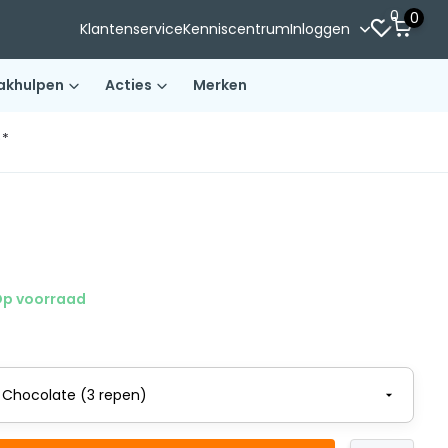
0
0
Klantenservice
Kenniscentrum
Inloggen
akhulpen
Acties
Merken
)*
p voorraad