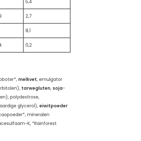
0
5,4
9
2,7
0
8,1
4
0,2
oboter*,
melkvet
, emulgator
orbitolen),
tarwegluten
,
soja
-
len), polydextrose,
taardige glycerol),
eiwit
poeder
acaopoeder*, mineralen
 acesulfaam-K, *Rainforest