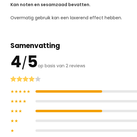
Kan noten en sesamzaad bevatten.
Overmatig gebruik kan een laxerend effect hebben.
Samenvatting
4
5
/
op basis van 2 reviews
★★★★★
★★★★
★★★
★★
★