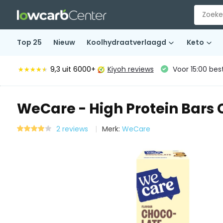
Top 25
Nieuw
Koolhydraatverlaagd
Keto
9,3
uit 6000+
Kiyoh reviews
Voor 15:00 bes
★★★★★
★★★★★
WeCare - High Protein Bars 
2 reviews
Merk:
WeCare