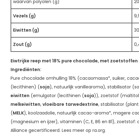
waarvan polyolen (g)
2
Vezels (g)
9,
Eiwitten (g)
3
Zout (g)
0,
Eiwtrijke reep met 18% pure chocolade, met zoetstoffen
Ingrediënten:
Pure chocolade omhulling 18% (cacaomassa*, suiker, caca
(lecithinen) (
soja
), natuurlijk vanillearoma), stabilisator (s
eiwitten
(emulgator (lecithinen (
soja
)), zoetstof (maltito
melkeiwitten
,
vloeibare
tarwedextrine
, stabilisator (plan
(
MELK
), koolzaadolie, natuurlijk cacao-aroma*, magere c
(magnesium en ijzer), vitaminen (C, E, B6 en B1), zoetstof:
Alliance gecertificeerd. Lees meer op ra.org.