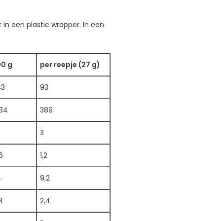
 in een plastic wrapper. In een
0 g
per reepje (27 g)
43
93
34
389
3
6
1,2
4
9,2
8
2,4