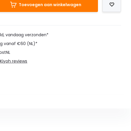
Toevoegen aan winkelwagen
eld, vandaag verzonden*
ng vanaf €60 (NL)*
ostNL
@
Kiyoh reviews