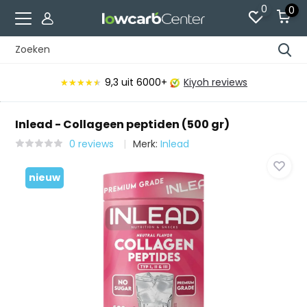
0
0
9,3
uit 6000+
Kiyoh reviews
★★★★★
★★★★★
Inlead - Collageen peptiden (500 gr)
0 reviews
Merk:
Inlead
nieuw