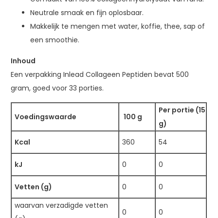
Neutrale smaak en fijn oplosbaar.
Makkelijk te mengen met water, koffie, thee, sap of
een smoothie.
Inhoud
Een verpakking Inlead Collageen Peptiden bevat 500
gram, goed voor 33 porties.
Per portie (15
Voedingswaarde
100 g
g)
Kcal
360
54
kJ
0
0
Vetten (g)
0
0
waarvan verzadigde vetten
0
0