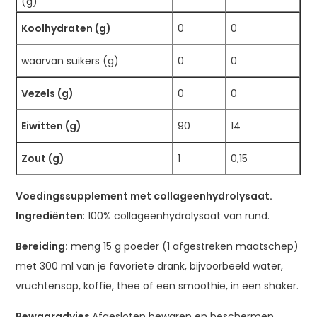
(g)
Koolhydraten (g)
0
0
waarvan suikers (g)
0
0
Vezels (g)
0
0
Eiwitten (g)
90
14
Zout (g)
1
0,15
Voedingssupplement met collageenhydrolysaat.
Ingrediënten
: 100% collageenhydrolysaat van rund.
Bereiding:
meng 15 g poeder (1 afgestreken maatschep)
met 300 ml van je favoriete drank, bijvoorbeeld water,
vruchtensap, koffie, thee of een smoothie, in een shaker.
Bewaaradvies
Afgesloten bewaren en beschermen