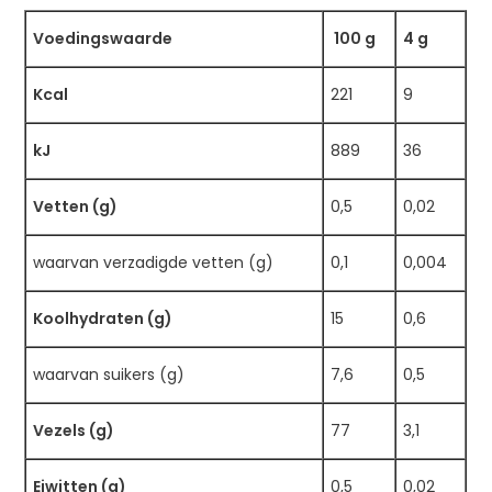
Voedingswaarde
100 g
4 g
Kcal
221
9
kJ
889
36
Vetten (g)
0,5
0,02
waarvan verzadigde vetten (g)
0,1
0,004
Koolhydraten (g)
15
0,6
waarvan suikers (g)
7,6
0,5
Vezels (g)
77
3,1
Eiwitten (g)
0,5
0,02