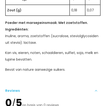
Zout (g)
0,18
0,07
Poeder met marsepeinsmaak. Met zoetstoffen.
Ingrediënten:
Inuline, aroma, zoetstoffen (sucralose, steviolglycosiden
uit stevia). lactase.
Kan vis, eieren, noten, schaaldieren, sulfiet, soja, melk en
lupine bevatten.
Bevat van nature aanwezige suikers.
Reviews
0
5
/
op basis van 0 reviews