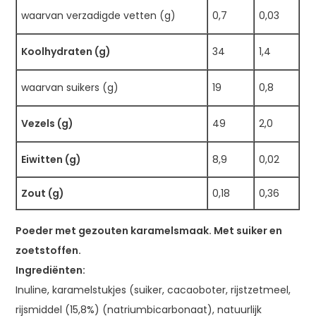
waarvan verzadigde vetten (g)
0,7
0,03
Koolhydraten (g)
34
1,4
waarvan suikers (g)
19
0,8
Vezels (g)
49
2,0
Eiwitten (g)
8,9
0,02
Zout (g)
0,18
0,36
Poeder met gezouten karamelsmaak. Met suiker en
zoetstoffen.
Ingrediënten:
Inuline, karamelstukjes (suiker, cacaoboter, rijstzetmeel,
rijsmiddel (15,8%) (natriumbicarbonaat), natuurlijk