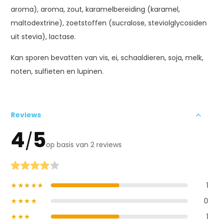
aroma), aroma, zout, karamelbereiding (karamel,
maltodextrine), zoetstoffen (sucralose, steviolglycosiden
uit stevia), lactase.
Kan sporen bevatten van vis, ei, schaaldieren, soja, melk,
noten, sulfieten en lupinen.
Reviews
4
5
/
op basis van 2 reviews
★★★★★
1
★★★★
0
★★★
1