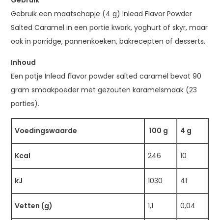
Gebruik een maatschapje (4 g) Inlead Flavor Powder
Salted Caramel in een portie kwark, yoghurt of skyr, maar
ook in porridge, pannenkoeken, bakrecepten of desserts.
Inhoud
Een potje Inlead flavor powder salted caramel bevat 90
gram smaakpoeder met gezouten karamelsmaak (23
porties).
Voedingswaarde
100 g
4 g
Kcal
246
10
kJ
1030
41
Vetten (g)
1,1
0,04