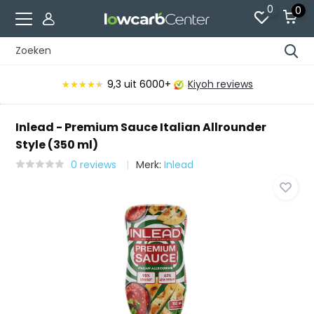
0
0
9,3
uit 6000+
Kiyoh reviews
★★★★★
★★★★★
Inlead - Premium Sauce Italian Allrounder
Style (350 ml)
0 reviews
Merk:
Inlead