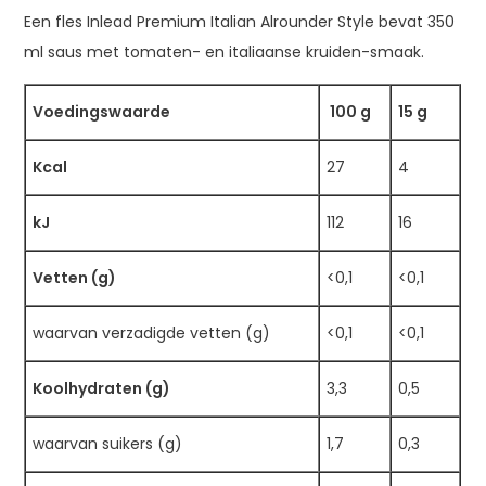
Een fles Inlead Premium Italian Alrounder Style bevat 350
ml saus met tomaten- en italiaanse kruiden-smaak.
Voedingswaarde
100 g
15 g
Kcal
27
4
kJ
112
16
Vetten (g)
<0,1
<0,1
waarvan verzadigde vetten (g)
<0,1
<0,1
Koolhydraten (g)
3,3
0,5
waarvan suikers (g)
1,7
0,3