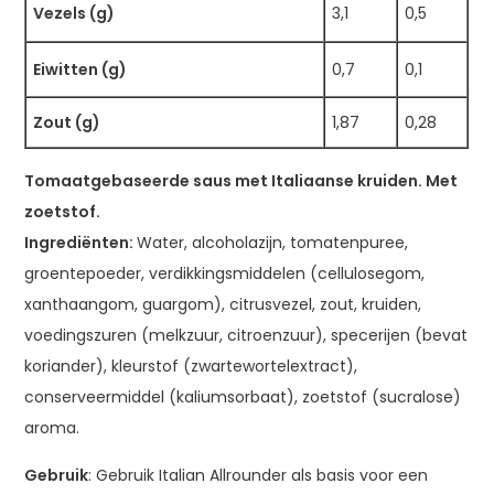
Vezels (g)
3,1
0,5
Eiwitten (g)
0,7
0,1
Zout (g)
1,87
0,28
Tomaatgebaseerde saus met Italiaanse kruiden. Met
zoetstof.
Ingrediënten:
Water, alcoholazijn, tomatenpuree,
groentepoeder, verdikkingsmiddelen (cellulosegom,
xanthaangom, guargom), citrusvezel, zout, kruiden,
voedingszuren (melkzuur, citroenzuur), specerijen (bevat
koriander), kleurstof (zwartewortelextract),
conserveermiddel (kaliumsorbaat), zoetstof (sucralose)
aroma.
Gebruik
: Gebruik Italian Allrounder als basis voor een