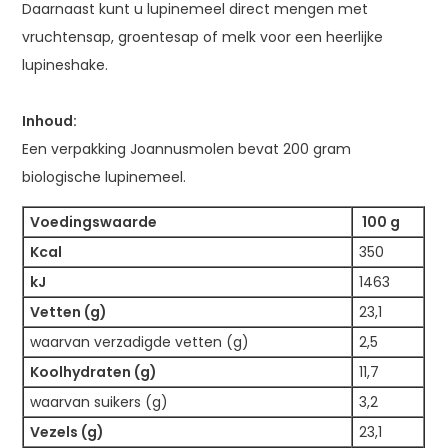
Daarnaast kunt u lupinemeel direct mengen met
vruchtensap, groentesap of melk voor een heerlijke
lupineshake.
Inhoud:
Een verpakking Joannusmolen bevat 200 gram
biologische lupinemeel.
Voedingswaarde
100 g
Kcal
350
kJ
1463
Vetten (g)
23,1
waarvan verzadigde vetten (g)
2,5
Koolhydraten (g)
11,7
waarvan suikers (g)
3,2
Vezels (g)
23,1