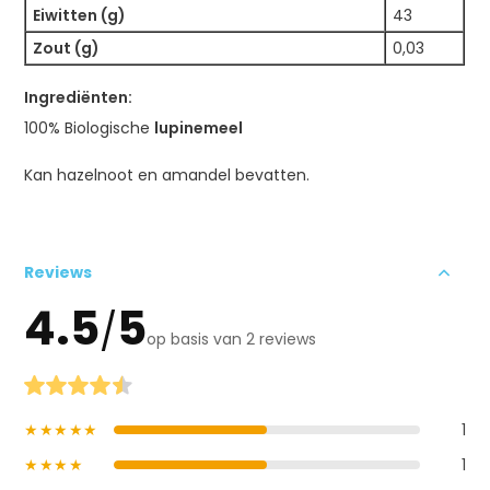
Eiwitten (g)
43
Zout (g)
0,03
Ingrediënten:
100% Biologische
lupinemeel
Kan hazelnoot en amandel bevatten.
Reviews
4.5
5
/
op basis van 2 reviews
★★★★★
1
★★★★
1