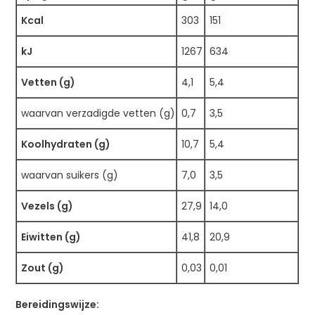
Kcal
303
151
kJ
1267
634
Vetten (g)
4,1
5,4
waarvan verzadigde vetten (g)
0,7
3,5
Koolhydraten (g)
10,7
5,4
waarvan suikers (g)
7,0
3,5
Vezels (g)
27,9
14,0
Eiwitten (g)
41,8
20,9
Zout (g)
0,03
0,01
Bereidingswijze: