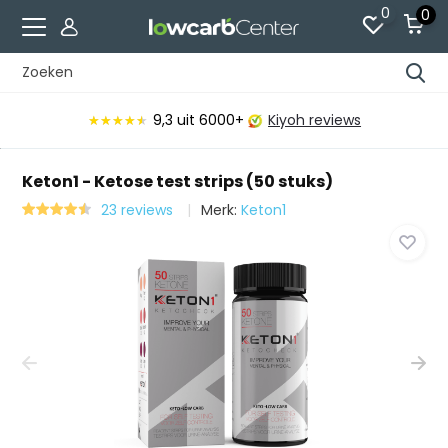
0
0
ws
Voor 15:00 besteld, vandaag verzonden*
Keton1 - Ketose test strips (50 stuks)
23 reviews
Merk:
Keton1