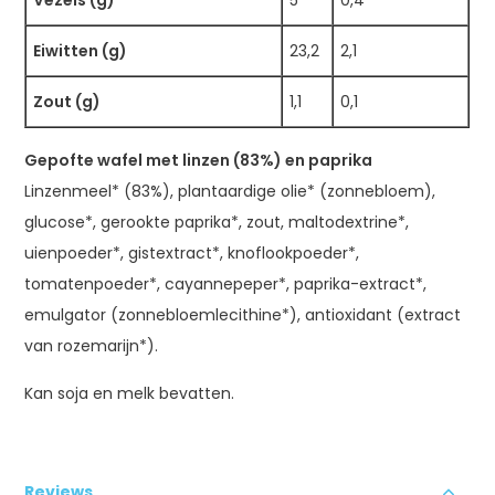
Eiwitten (g)
23,2
2,1
Zout (g)
1,1
0,1
Gepofte wafel met linzen (83%) en paprika
Linzenmeel* (83%), plantaardige olie* (zonnebloem),
glucose*, gerookte paprika*, zout, maltodextrine*,
uienpoeder*, gistextract*, knoflookpoeder*,
tomatenpoeder*, cayannepeper*, paprika-extract*,
emulgator (zonnebloemlecithine*), antioxidant (extract
van rozemarijn*).
Kan soja en melk bevatten.
Reviews