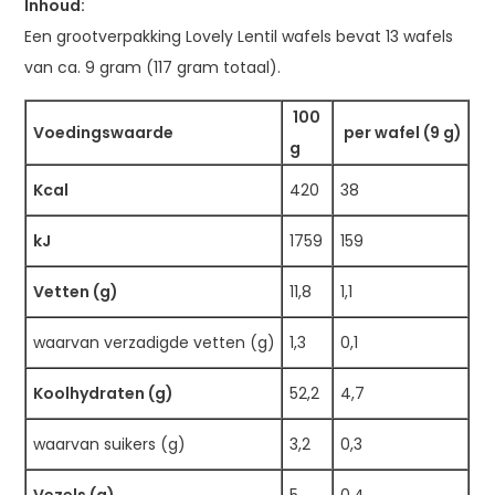
Inhoud:
Een grootverpakking Lovely Lentil wafels bevat 13 wafels
van ca. 9 gram (117 gram totaal).
100
Voedingswaarde
per wafel (9 g)
g
Kcal
420
38
kJ
1759
159
Vetten (g)
11,8
1,1
waarvan verzadigde vetten (g)
1,3
0,1
Koolhydraten (g)
52,2
4,7
waarvan suikers (g)
3,2
0,3
Vezels (g)
5
0,4