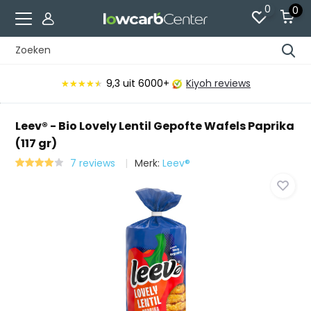
0
0
9,3
uit 6000+
Kiyoh reviews
★★★★★
★★★★★
Leev® - Bio Lovely Lentil Gepofte Wafels Paprika
(117 gr)
7 reviews
Merk:
Leev®