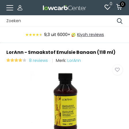
0
0
9,3
uit 6000+
Kiyoh reviews
★★★★★
★★★★★
LorAnn - Smaakstof Emulsie Banaan (118 ml)
8 reviews
Merk:
LorAnn