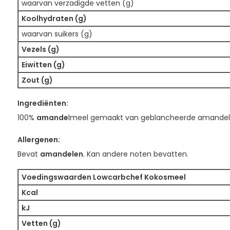
waarvan verzadigde vetten (g)
Koolhydraten (g)
waarvan suikers (g)
Vezels (g)
Eiwitten (g)
Zout (g)
Ingrediënten:
100%
amande
lmeel gemaakt van geblancheerde amandel
Allergenen:
Bevat
amandelen
. Kan andere noten bevatten.
Voedingswaarden Lowcarbchef Kokosmeel
Kcal
kJ
Vetten (g)