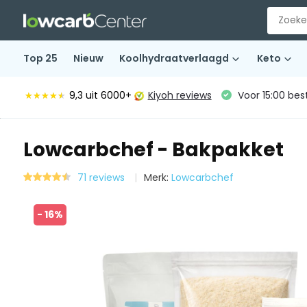
Top 25
Nieuw
Koolhydraatverlaagd
Keto
9,3
uit 6000+
Kiyoh reviews
Voor 15:00 bes
★★★★★
★★★★★
Lowcarbchef - Bakpakket
71 reviews
Merk:
Lowcarbchef
- 16%