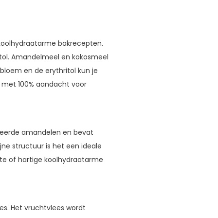
 koolhydraatarme bakrecepten.
itol. Amandelmeel en kokosmeel
bloem en de erythritol kun je
ld met 100% aandacht voor
heerde amandelen en bevat
ne structuur is het een ideale
te of hartige koolhydraatarme
s. Het vruchtvlees wordt