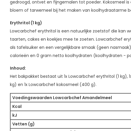
gedroogd, ontvet en fijngemalen tot poeder. Kokosmeel is 
bloem of tarwemeel bij het maken van koolhydraatarme b
Erythritol (1 kg)
Lowcarbchef erythritol is een natuurlijke zoetstof die kan
taarten, cakes en koekjes mee te zoeten. Lowcarbchef eryt
als tafelsuiker en een vergelijkbare smaak (geen nasmaak
calorieën en 0 gram netto koolhydraten (koolhydraten - po
Inhoud:
Het bakpakket bestaat uit 1x Lowcarbchef erythritol (1 kg)
kg) en 1x Lowcarbchef kokosmeel (400 g).
Voedingswaarden Lowcarbchef Amandelmeel
Kcal
kJ
Vetten (g)