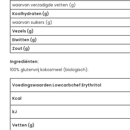
waarvan verzadigde vetten (g)
Koolhydraten (g)
waarvan suikers (g)
Vezels (g)
Eiwitten (g)
Zout (g)
Ingrediënten:
100% glutenvrij kokosmeel (biologisch).
Voedingswaarden Lowcarbchef Erythritol
Kcal
kJ
Vetten (g)