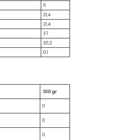
11
21,4
21,4
37
20,2
0,1
100 gr
0
0
0