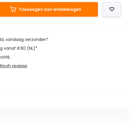
Toevoegen aan winkelwagen
eld, vandaag verzonden*
ng vanaf €60 (NL)*
ostNL
@
Kiyoh reviews