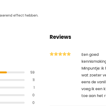
axerend effect hebben.
Reviews
Een goed
kennismakin
Minpuntje: ik
59
wat zoeter ve
11
eens de vani
1
voeg ik een k
0
toe aan het 
0