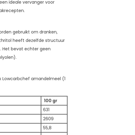
een ideale vervanger voor
akrecepten.
 worden gebruikt om dranken,
hritol heeft dezelfde structuur
). Het bevat echter geen
lyolen).
, 1x Lowcarbchef amandelmeel (1
100 gr
631
2609
55,8