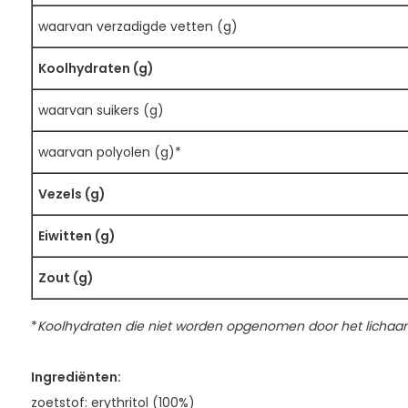
waarvan verzadigde vetten (g)
Koolhydraten (g)
waarvan suikers (g)
waarvan polyolen (g)*
Vezels (g)
Eiwitten (g)
Zout (g)
*
Koolhydraten die niet worden opgenomen door het lichaa
Ingrediënten:
zoetstof: erythritol (100%)