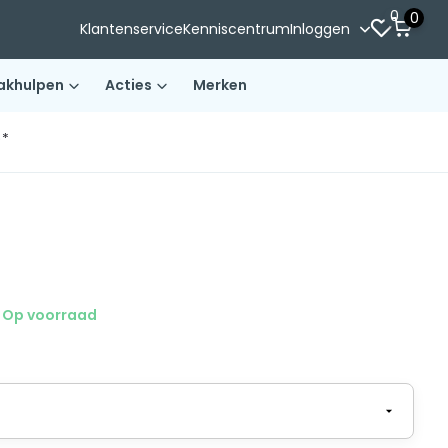
0
0
Klantenservice
Kenniscentrum
Inloggen
akhulpen
Acties
Merken
)*
Op voorraad