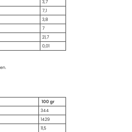
3,7
7,1
3,8
7
21,7
0,01
en.
100 gr
344
1429
11,5