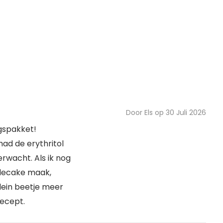
Door Els op 30 Juli 2026
gspakket!
 had de erythritol
rwacht. Als ik nog
llecake maak,
lein beetje meer
recept.