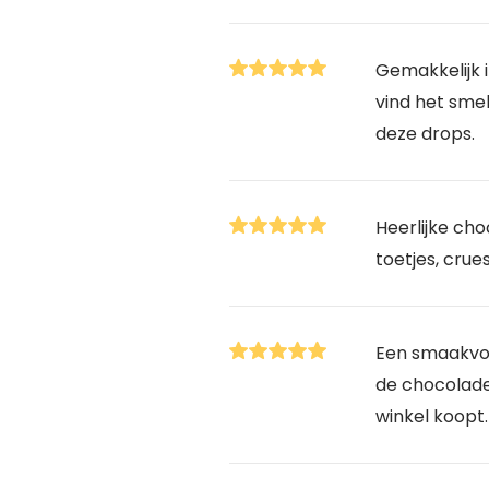
Gemakkelijk i
vind het smel
deze drops.
Heerlijke cho
toetjes, crues
Een smaakvol
de chocoladed
winkel koopt.