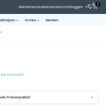
0
0
Klantenservice
Kenniscentrum
Inloggen
akhulpen
Acties
Merken
)*
Op voorraad