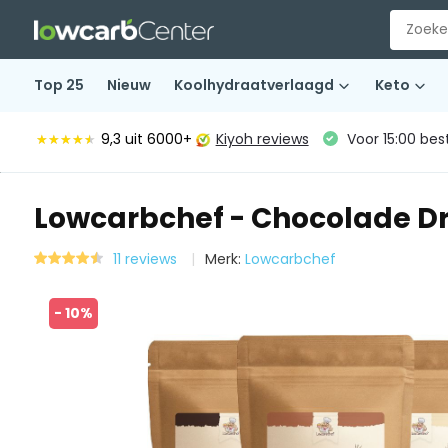
Top 25
Nieuw
Koolhydraatverlaagd
Keto
9,3
uit 6000+
Kiyoh reviews
Voor 15:00 bes
★★★★★
★★★★★
Lowcarbchef - Chocolade D
11 reviews
Merk:
Lowcarbchef
- 10%