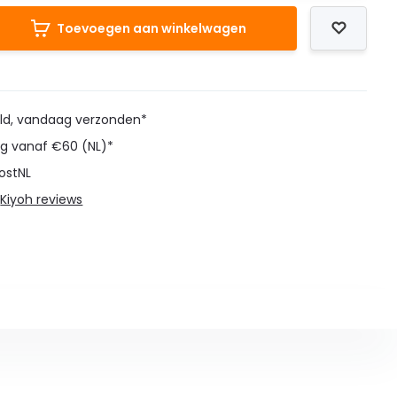
Toevoegen aan winkelwagen
eld, vandaag verzonden*
ng vanaf €60 (NL)*
ostNL
@
Kiyoh reviews