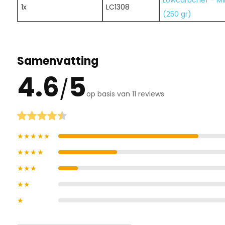
Lowcarbchef - Mi
1x
LC1308
(250 gr)
Samenvatting
4.6
5
/
op basis van 11 reviews
★★★★★
★★★★
★★★
★★
★