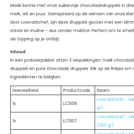
Maak kennis met onze suikervrije chocoladedruppels in dri
melk, wit en puur. Geïnspireerd op de wensen van onze kla
door Lowcarbchef, zijn deze druppels gezoet met een slimm
stevia en inuline – dus zonder maltitol. Perfect om te smelt
als topping op je ontbijt.
Inhoud
In een probeerpakket zitten 3 verpakkingen: melk chocolad
druppels en pure chocolade druppels. Klik op de linkjes o
ingrediënten te bekijken.
Hoeveelheid
Productcode
Naam
Lowcarbchef - Mi
1x
LC1306
gr)
Lowcarbchef - Mi
1x
LC1307
(250 gr)