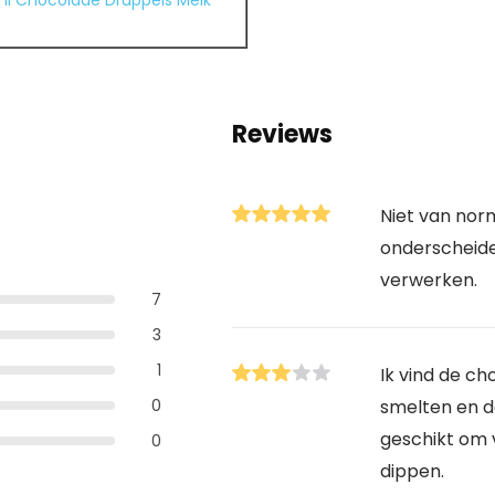
ni Chocolade Druppels Melk
Reviews
Niet van nor
onderscheide
verwerken.
7
3
1
Ik vind de ch
0
smelten en d
geschikt om 
0
dippen.