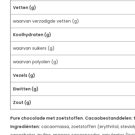
Vetten (g)
waarvan verzadigde vetten (g)
Koolhydraten (g)
waarvan suikers (g)
waarvan polyolen (g)
Vezels (g)
Eiwitten (g)
Zout (g)
Pure chocolade met zoetstoffen. Cacaobestanddelen: 
Ingrediënten:
cacaomassa, zoetstoffen (erythritol, steviolg