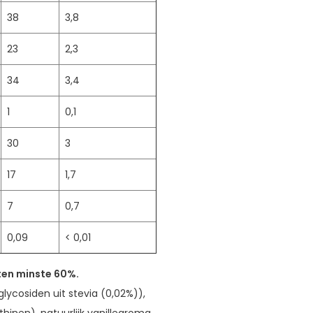
38
3,8
23
2,3
34
3,4
1
0,1
30
3
17
1,7
7
0,7
0,09
< 0,01
ten minste 60%.
lycosiden uit stevia (0,02%)),