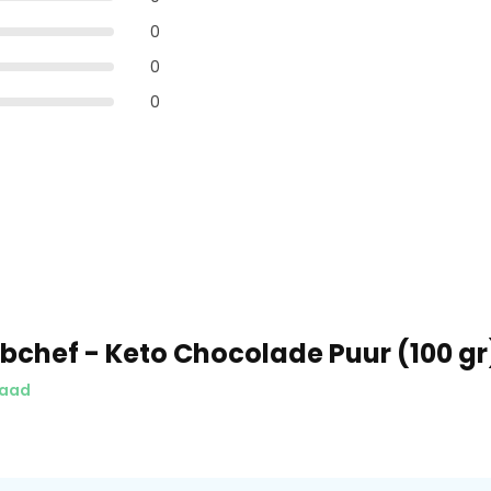
0
0
0
bchef - Keto Chocolade Puur (100 gr
raad