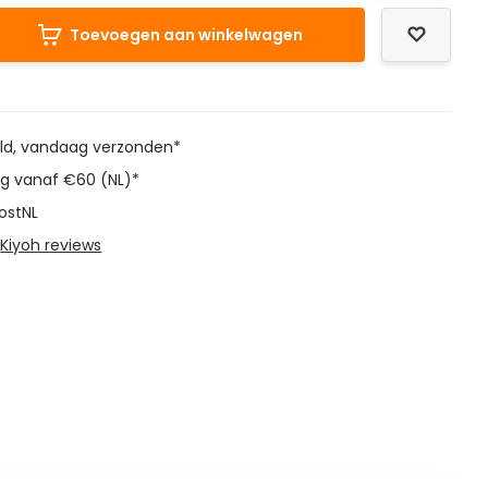
Toevoegen aan winkelwagen
eld, vandaag verzonden*
ng vanaf €60 (NL)*
ostNL
@
Kiyoh reviews