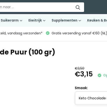
Suikerarm
Eiwitrijk
Supplementen
Keuken & B
teld, vandaag verzonden*
Gratis verzending vanaf €60 (NL
de Puur (100 gr)
€3,50
€3,15
Op
Smaak: