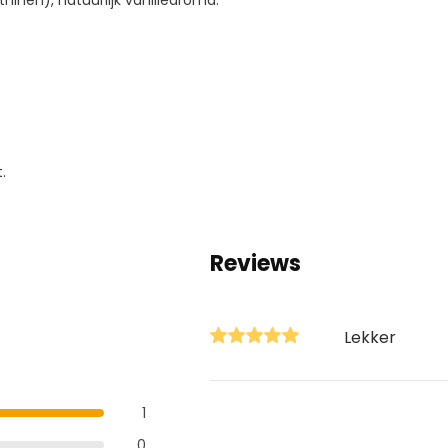
hinen), natuurlijk vanillearoma.
.
Reviews
Lekker
1
0