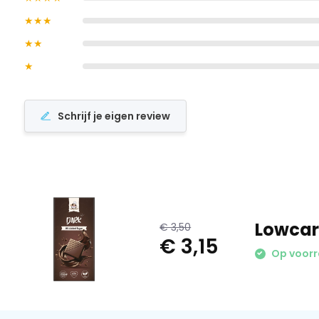
★★★
★★
★
Schrijf je eigen review
Lowcar
€ 3,50
€ 3,15
Op voor