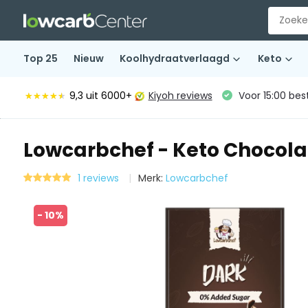
Top 25
Nieuw
Koolhydraatverlaagd
Keto
9,3
uit 6000+
Kiyoh reviews
Voor 15:00 bes
★★★★★
★★★★★
Lowcarbchef - Keto Chocola
1 reviews
Merk:
Lowcarbchef
- 10%