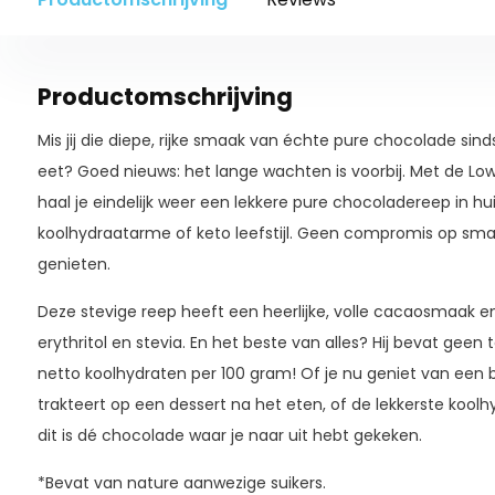
Productomschrijving
Mis jij die diepe, rijke smaak van échte pure chocolade sin
eet? Goed nieuws: het lange wachten is voorbij. Met de L
haal je eindelijk weer een lekkere pure chocoladereep in hui
koolhydraatarme of keto leefstijl. Geen compromis op sma
genieten.
Deze stevige reep heeft een heerlijke, volle cacaosmaak e
erythritol en stevia. En het beste van alles? Hij bevat gee
netto koolhydraten per 100 gram! Of je nu geniet van een blo
trakteert op een dessert na het eten, of de lekkerste koo
dit is dé chocolade waar je naar uit hebt gekeken.
*Bevat van nature aanwezige suikers.