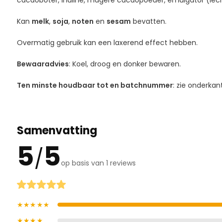
cacaoboter, inuline, magere cacaopoeder, emulgator (lecit
Kan
melk
,
soja
,
noten
en
sesam
bevatten.
Overmatig gebruik kan een laxerend effect hebben.
Bewaaradvies
: Koel, droog en donker bewaren.
Ten minste houdbaar tot en batchnummer
: zie onderkant
Samenvatting
5
5
/
op basis van 1 reviews
★★★★★
★★★★