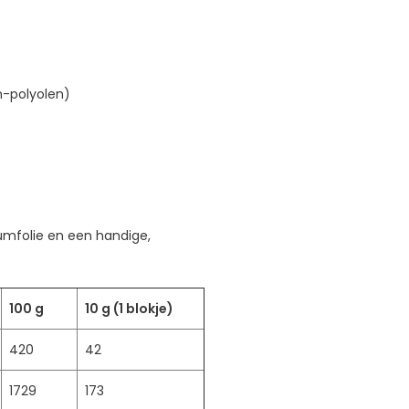
n-polyolen)
umfolie en een handige,
100 g
10 g (1 blokje)
420
42
1729
173