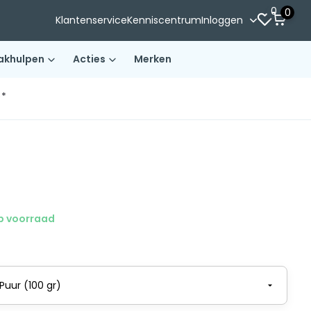
0
0
Klantenservice
Kenniscentrum
Inloggen
akhulpen
Acties
Merken
)*
 voorraad