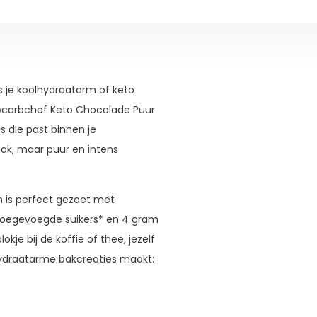
ds je koolhydraatarm of keto
owcarbchef Keto Chocolade Puur
s die past binnen je
ak, maar puur en intens
n is perfect gezoet met
n toegevoegde suikers* en 4 gram
kje bij de koffie of thee, jezelf
lhydraatarme bakcreaties maakt: