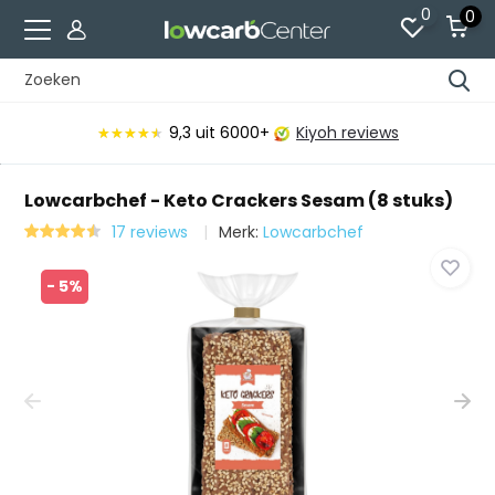
0
0
9,3
uit 6000+
Kiyoh reviews
★★★★★
★★★★★
Lowcarbchef - Keto Crackers Sesam (8 stuks)
17 reviews
Merk:
Lowcarbchef
- 5%