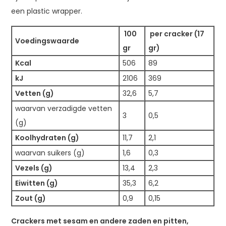
een plastic wrapper.
100
per cracker (17
Voedingswaarde
gr
gr)
Kcal
506
89
kJ
2106
369
Vetten (g)
32,6
5,7
waarvan verzadigde vetten
3
0,5
(g)
Koolhydraten (g)
11,7
2,1
waarvan suikers (g)
1,6
0,3
Vezels (g)
13,4
2,3
Eiwitten (g)
35,3
6,2
Zout (g)
0,9
0,15
Crackers met sesam en andere zaden en pitten,