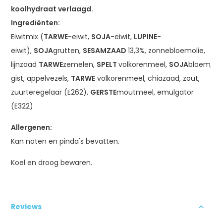
koolhydraat verlaagd.
Ingrediënten:
Eiwitmix (
TARWE-
eiwit,
SOJA
-eiwit,
LUPINE
-
eiwit),
SOJA
grutten,
SESAMZAAD
13,3%, zonnebloemolie,
lijnzaad
TARWE
zemelen,
SPELT
volkorenmeel,
SOJA
bloem,
gist, appelvezels,
TARWE
volkorenmeel, chiazaad, zout,
zuurteregelaar (E262),
GERSTE
moutmeel, emulgator
(E322)
Allergenen:
Kan noten en pinda's bevatten.
Koel en droog bewaren.
Reviews