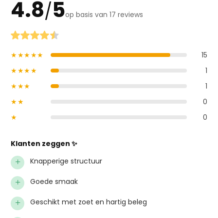
4.8
5
/
op basis van 17 reviews
★★★★★
15
★★★★
1
★★★
1
★★
0
★
0
Klanten zeggen ✨
+
Knapperige structuur
+
Goede smaak
+
Geschikt met zoet en hartig beleg