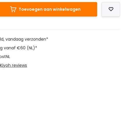
Toevoegen aan winkelwagen
eld, vandaag verzonden*
ng vanaf €60 (NL)*
ostNL
@
Kiyoh reviews