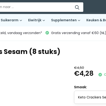
Suikerarm
Eiwitrijk
Supplementen
Keuken & B
teld, vandaag verzonden*
Gratis verzending vanaf €60 (NL
s Sesam (8 stuks)
€4,50
€4,28
O
Smaak: