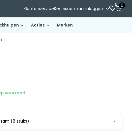
0
0
Klantenservice
Kenniscentrum
Inloggen
akhulpen
Acties
Merken
)*
p voorraad