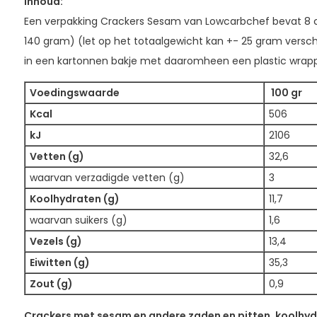
Inhoud:
Een verpakking Crackers Sesam van Lowcarbchef bevat 8 c
140 gram) (let op het totaalgewicht kan +- 25 gram verschil
in een kartonnen bakje met daaromheen een plastic wrapp
Voedingswaarde
100 gr
Kcal
506
kJ
2106
Vetten (g)
32,6
waarvan verzadigde vetten (g)
3
Koolhydraten (g)
11,7
waarvan suikers (g)
1,6
Vezels (g)
13,4
Eiwitten (g)
35,3
Zout (g)
0,9
Crackers met sesam en andere zaden en pitten, koolhyd