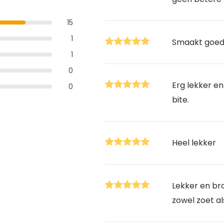
15
1
Smaakt goed 
1
0
Erg lekker e
0
bite.
Heel lekker
Lekker en bro
zowel zoet al