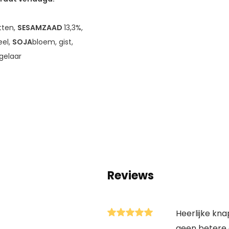
tten,
SESAMZAAD
13,3%,
eel,
SOJA
bloem, gist,
gelaar
Reviews
Heerlijke kna
geen betere 