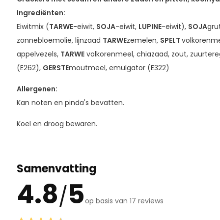
Ingrediënten:
Eiwitmix (
TARWE-
eiwit,
SOJA
-eiwit,
LUPINE
-eiwit),
SOJA
gru
zonnebloemolie, lijnzaad
TARWE
zemelen,
SPELT
volkorenm
appelvezels,
TARWE
volkorenmeel, chiazaad, zout, zuurtere
(E262),
GERSTE
moutmeel, emulgator (E322)
Allergenen:
Kan noten en pinda's bevatten.
Koel en droog bewaren.
Samenvatting
4.8
5
/
op basis van 17 reviews