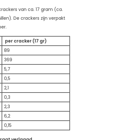
rackers van ca. 17 gram (ca.
len). De crackers zijn verpakt
er.
per cracker (17 gr)
89
369
5,7
0,5
2,1
0,3
2,3
6,2
0,15
raat verlaagd.