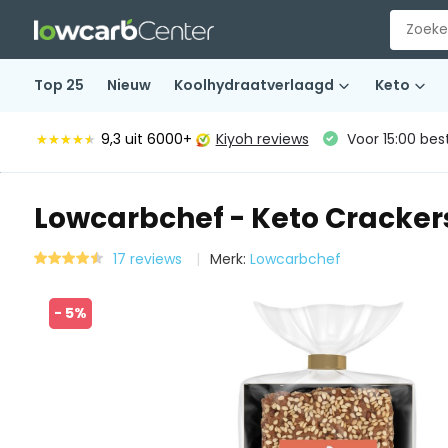
Top 25
Nieuw
Koolhydraatverlaagd
Keto
9,3
uit 6000+
Kiyoh reviews
Voor 15:00 bes
★★★★★
★★★★★
Lowcarbchef - Keto Cracker
17 reviews
Merk:
Lowcarbchef
- 5%