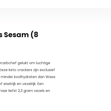
s Sesam (8
wcarbchef gelukt om luchtige
ze keto crackers zijn exclusief
0% minder koolhydraten dan Wasa
iwitrijk en vezelrijk. Een
aar liefst 2,3 gram vezels en