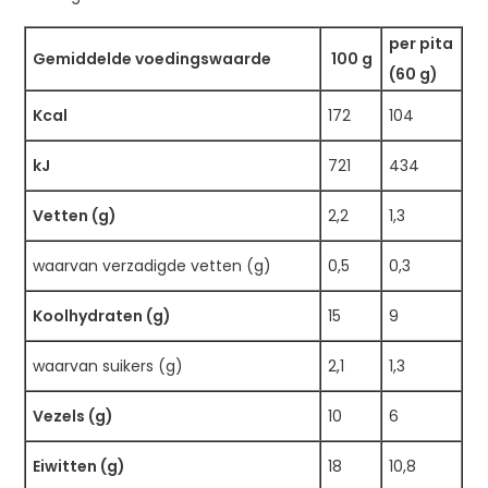
per pita
Gemiddelde voedingswaarde
100 g
(60 g)
Kcal
172
104
kJ
721
434
Vetten (g)
2,2
1,3
waarvan verzadigde vetten (g)
0,5
0,3
Koolhydraten (g)
15
9
waarvan suikers (g)
2,1
1,3
Vezels (g)
10
6
Eiwitten (g)
18
10,8