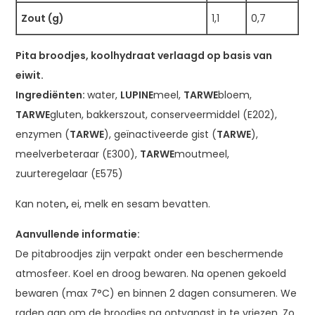
Zout (g)
1,1
0,7
Pita broodjes, koolhydraat verlaagd op basis van
eiwit.
Ingrediënten:
water,
LUPINE
meel,
TARWE
bloem,
TARWE
gluten, bakkerszout, conserveermiddel (E202),
enzymen (
TARWE
), geïnactiveerde gist (
TARWE
),
meelverbeteraar (E300),
TARWE
moutmeel,
zuurteregelaar (E575)
Kan
noten
,
ei
,
melk
en
sesam
bevatten.
Aanvullende informatie:
De pitabroodjes zijn verpakt onder een beschermende
atmosfeer. Koel en droog bewaren. Na openen gekoeld
bewaren (max 7°C) en binnen 2 dagen consumeren. We
raden aan om de broodjes na ontvangst in te vriezen. Zo