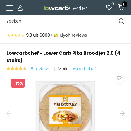
0
0
Voor 15:00 besteld, vandaag verzonden*
Lowcarbchef - Lower Carb Pita Broodjes 2.0 (4
stuks)
18 reviews
Merk:
Lowcarbchef
- 15%