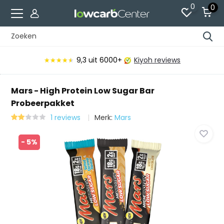
0
0
9,3
uit 6000+
Kiyoh reviews
★★★★★
★★★★★
Mars - High Protein Low Sugar Bar
Probeerpakket
1 reviews
Merk:
Mars
- 5%