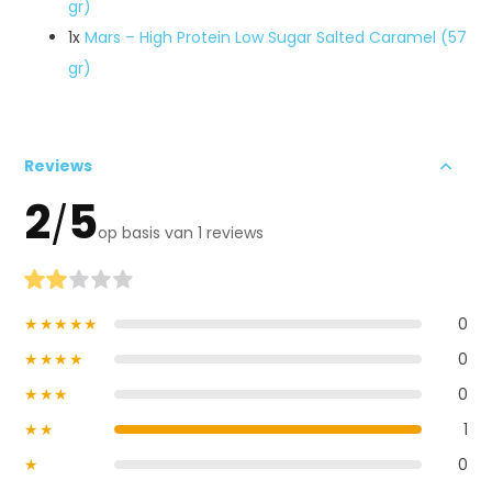
gr)
1x
Mars – High Protein Low Sugar Salted Caramel (57
gr)
Reviews
2
5
/
op basis van 1 reviews
★★★★★
0
★★★★
0
★★★
0
★★
1
★
0