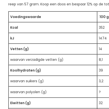
reep van 57 gram. Koop een doos en bespaar 12% op de tota
Voedingswaarde
100 g
Kcal
352
kJ
1474
Vetten (g)
14
waarvan verzadigde vetten (g)
8,1
Koolhydraten (g)
39
waarvan suikers (g)
3,2
waarvan polyolen (g)
?
Eiwitten (g)
32