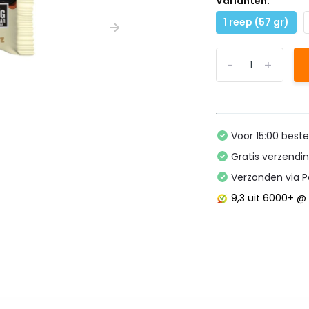
Varianten:
1 reep (57 gr)
-
+
Voor 15:00 best
Gratis verzendi
Verzonden via P
9,3
uit 6000+ 