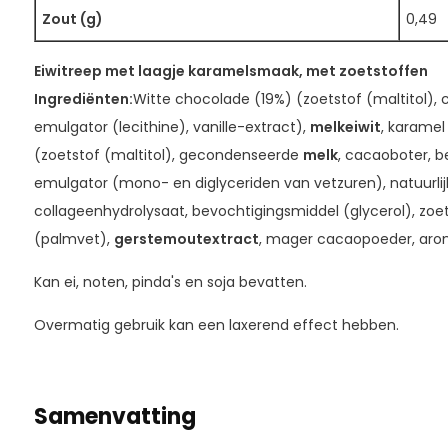
Zout (g)
0,49
Eiwitreep met laagje karamelsmaak, met zoetstoffen
Ingrediënten:
Witte chocolade (19%) (zoetstof (maltitol), 
emulgator (lecithine), vanille-extract),
melkeiwit
, karamel
(zoetstof (maltitol), gecondenseerde
melk
, cacaoboter, b
emulgator (mono- en diglyceriden van vetzuren), natuurlij
collageenhydrolysaat, bevochtigingsmiddel (glycerol), zoets
(palmvet),
gerstemoutextract
, mager cacaopoeder, arom
Kan ei, noten, pinda's en soja bevatten.
Overmatig gebruik kan een laxerend effect hebben.
Samenvatting