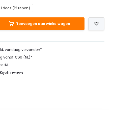
1 doos (12 repen)
Toevoegen aan winkelwagen
eld, vandaag verzonden*
ng vanaf €60 (NL)*
ostNL
@
Kiyoh reviews