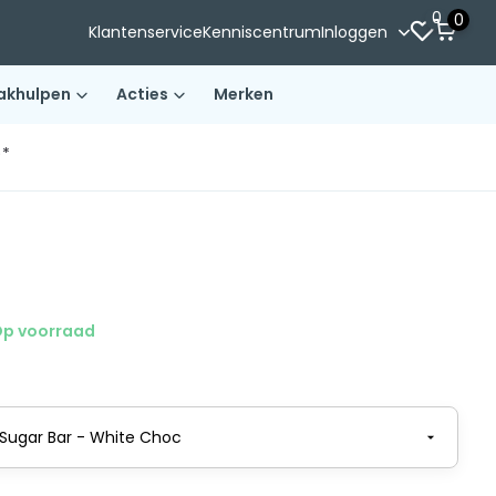
0
0
Klantenservice
Kenniscentrum
Inloggen
akhulpen
Acties
Merken
)*
p voorraad