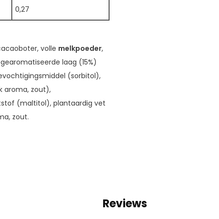
0,27
cacaoboter, volle
melkpoeder
,
 gearomatiseerde laag (15%)
evochtigingsmiddel (sorbitol),
k aroma, zout),
tof (maltitol), plantaardig vet
a, zout.
Reviews