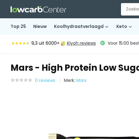
Top 25
Nieuw
Koolhydraatverlaagd
Keto
9,3
uit 6000+
Kiyoh reviews
Voor 15:00 bes
★★★★★
★★★★★
Mars - High Protein Low Sug
0 reviews
Merk:
Mars