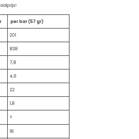
alprijs!
r
per bar (57 gr)
201
838
7,8
4,6
22
1,8
?
18