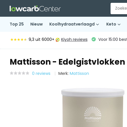
Top 25
Nieuw
Koolhydraatverlaagd
Keto
9,3
uit 6000+
Kiyoh reviews
Voor 15:00 bes
★★★★★
★★★★★
Mattisson - Edelgistvlokken
0 reviews
Merk:
Mattisson