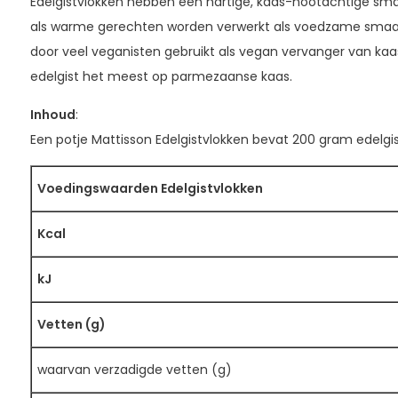
Edelgistvlokken hebben een hartige, kaas-nootachtige sm
als warme gerechten worden verwerkt als voedzame smaak
door veel veganisten gebruikt als vegan vervanger van kaas
edelgist het meest op parmezaanse kaas.
Inhoud
:
Een potje Mattisson Edelgistvlokken bevat 200 gram edelgis
Voedingswaarden Edelgistvlokken
Kcal
kJ
Vetten (g)
waarvan verzadigde vetten (g)