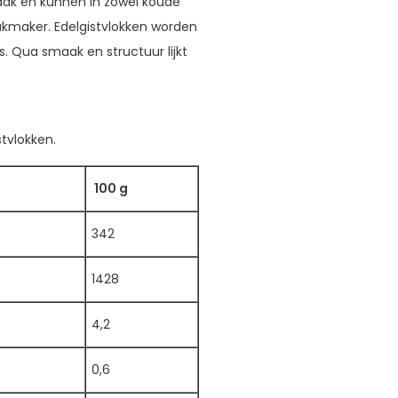
aak en kunnen in zowel koude
maker. Edelgistvlokken worden
. Qua smaak en structuur lijkt
tvlokken.
100 g
342
1428
4,2
0,6