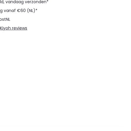
eld, vandaag verzonden*
ng vanaf €60 (NL)*
ostNL
@
Kiyoh reviews