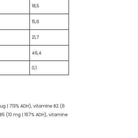
18,5
15,6
21,7
46,4
0,1
 ug | 713% ADH), vitamine B2 (6
B5 (10 mg | 167% ADH), vitamine