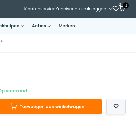
0
0
Klantenservice
Kenniscentrum
Inloggen
akhulpen
Acties
Merken
)*
Op voorraad
Toevoegen aan winkelwagen