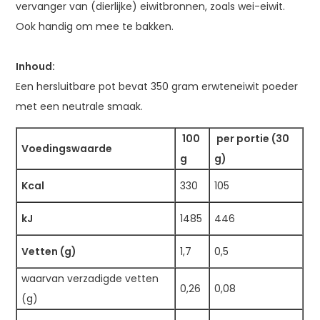
vervanger van (dierlijke) eiwitbronnen, zoals wei-eiwit.
Ook handig om mee te bakken.
Inhoud:
Een hersluitbare pot bevat 350 gram erwteneiwit poeder
met een neutrale smaak.
100
per portie (30
Voedingswaarde
g
g)
Kcal
330
105
kJ
1485
446
Vetten (g)
1,7
0,5
waarvan verzadigde vetten
0,26
0,08
(g)