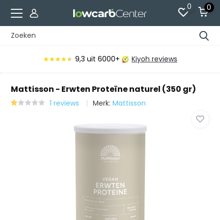
0
0
9,3
uit 6000+
Kiyoh reviews
★★★★★
★★★★★
Mattisson - Erwten Proteïne naturel (350 gr)
1 reviews
Merk:
Mattisson