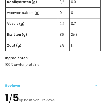
Koolhydraten (g)
3,2
0,9
waarvan suikers (g)
0
0
Vezels (g)
2,4
0,7
Eiwitten (g)
86
25,8
Zout (g)
3,8
1,1
Ingrediënten:
100% erwtenproteïne.
Reviews
1
5
/
op basis van 1 reviews