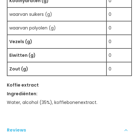
Koolhydraten (g)
0
waarvan suikers (g)
0
waarvan polyolen (g)
0
Vezels (g)
0
Eiwitten (g)
0
Zout (g)
0
Koffie extract
Ingrediënten:
Water, alcohol (35%), koffiebonenextract.
Reviews