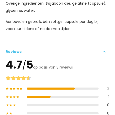
Overige ingrediënten:
Soja
boon olie, gelatine (capsule),
glycerine, water.
Aanbevolen gebruik: één softgel capsule per dag bij
voorkeur tijdens of na de maaltijden.
Reviews
4.7
5
/
op basis van 3 reviews
★★★★★
2
★★★★
1
★★★
0
★★
0