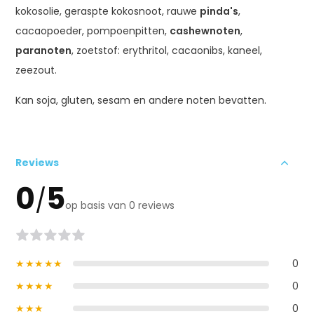
kokosolie, geraspte kokosnoot, rauwe
pinda's
,
cacaopoeder, pompoenpitten,
cashewnoten
,
paranoten
, zoetstof: erythritol, cacaonibs, kaneel,
zeezout.
Kan soja, gluten, sesam en andere noten bevatten.
Reviews
0
5
/
op basis van 0 reviews
★★★★★
0
★★★★
0
★★★
0