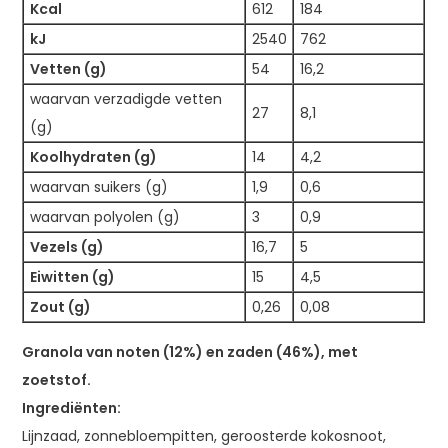
Kcal
612
184
kJ
2540
762
Vetten (g)
54
16,2
waarvan verzadigde vetten
27
8,1
(g)
Koolhydraten (g)
14
4,2
waarvan suikers (g)
1,9
0,6
waarvan polyolen (g)
3
0,9
Vezels (g)
16,7
5
Eiwitten (g)
15
4,5
Zout (g)
0,26
0,08
Granola van noten (12%) en zaden (46%), met
zoetstof.
Ingrediënten:
Lijnzaad, zonnebloempitten, geroosterde kokosnoot,