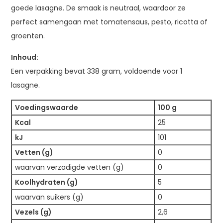
goede lasagne. De smaak is neutraal, waardoor ze
perfect samengaan met tomatensaus, pesto, ricotta of
groenten.
Inhoud:
Een verpakking bevat 338 gram, voldoende voor 1
lasagne.
Voedingswaarde
100 g
Kcal
25
kJ
101
Vetten (g)
0
waarvan verzadigde vetten (g)
0
Koolhydraten (g)
5
waarvan suikers (g)
0
Vezels (g)
2,6