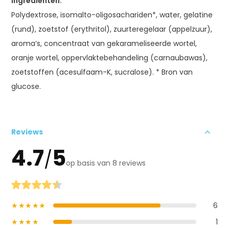
Ingrediënten:
Polydextrose, isomalto-oligosachariden*, water, gelatine
(rund), zoetstof (erythritol), zuurteregelaar (appelzuur),
aroma’s, concentraat van gekarameliseerde wortel,
oranje wortel, oppervlaktebehandeling (carnaubawas),
zoetstoffen (acesulfaam-K, sucralose). * Bron van
glucose.
Reviews
4.7
5
/
op basis van 8 reviews
★★★★★
6
★★★★
1