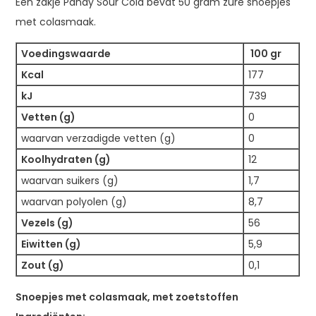
Een zakje Pandy Sour Cola bevat 50 gram zure snoepjes
met colasmaak.
Voedingswaarde
100 gr
Kcal
177
kJ
739
Vetten (g)
0
waarvan verzadigde vetten (g)
0
Koolhydraten (g)
12
waarvan suikers (g)
1,7
waarvan polyolen (g)
8,7
Vezels (g)
56
Eiwitten (g)
5,9
Zout (g)
0,1
Snoepjes met colasmaak, met zoetstoffen