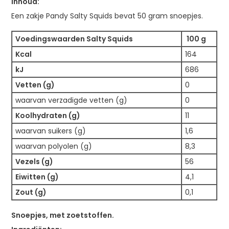
Inhoud:
Een zakje Pandy Salty Squids bevat 50 gram snoepjes.
Voedingswaarden Salty Squids
100 g
Kcal
164
kJ
686
Vetten (g)
0
waarvan verzadigde vetten (g)
0
Koolhydraten (g)
11
waarvan suikers (g)
1,6
waarvan polyolen (g)
8,3
Vezels (g)
56
Eiwitten (g)
4,1
Zout (g)
0,1
Snoepjes, met zoetstoffen.