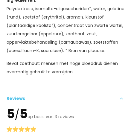
Ingrediënten:
Polydextrose, isomalto-oligosachariden*, water, gelatine
(rund), zoetstof (erythritol), aroma’s, kleurstof
(plantaardige koolstof), concentraat van zwarte wortel,
zuurteregelaar (appelzuur), zoethout, zout,
oppervlaktebehandeling (carnaubawas), zoetstoffen
(acesulfaam-K, sucralose). * Bron van glucose.
Bevat zoethout: mensen met hoge bloeddruk dienen
overmatig gebruik te vermijden.
Reviews
5
5
/
op basis van 3 reviews