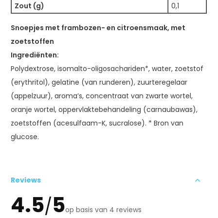
Zout (g)
0,1
Snoepjes met frambozen- en citroensmaak, met
zoetstoffen
Ingrediënten:
Polydextrose, isomalto-oligosachariden*, water, zoetstof
(erythritol), gelatine (van runderen), zuurteregelaar
(appelzuur), aroma’s, concentraat van zwarte wortel,
oranje wortel, oppervlaktebehandeling (carnaubawas),
zoetstoffen (acesulfaam-K, sucralose). * Bron van
glucose.
Reviews
4.5
5
/
op basis van 4 reviews