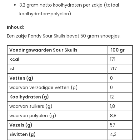
3,2 gram netto koolhydraten per zakje (totaal
koolhydraten-polyolen)
Inhoud:
Een zakje Pandy Sour Skulls bevat 50 gram snoepjes.
Voedingswaarden Sour Skulls
100 gr
Kcal
171
kJ
717
Vetten (g)
0
waarvan verzadigde vetten (g)
0
Koolhydraten (g)
12
waarvan suikers (g)
1,8
waarvan polyolen (g)
8,8
Vezels (g)
57
Eiwitten (g)
4,3