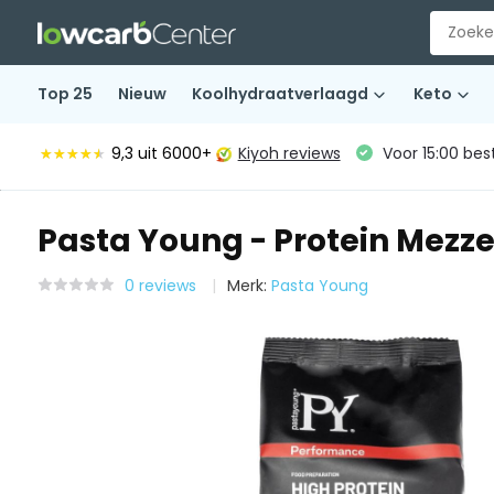
Top 25
Nieuw
Koolhydraatverlaagd
Keto
9,3
uit 6000+
Kiyoh reviews
Voor 15:00 bes
★★★★★
★★★★★
Pasta Young - Protein Mezz
0 reviews
Merk:
Pasta Young