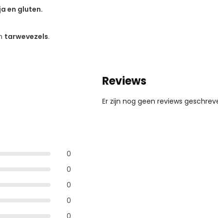
ja en gluten.
n
tarwevezels
.
Reviews
Er zijn nog geen reviews geschreve
0
0
0
0
0