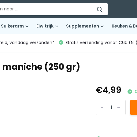
Suikerarm
Eiwitrijk
Supplementen
Keuken & B
teld, vandaag verzonden*
Gratis verzending vanaf €60 (NL
e maniche (250 gr)
€4,99
O
-
+