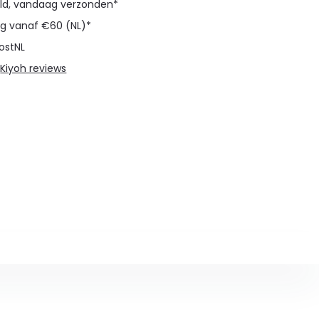
eld, vandaag verzonden*
ng vanaf €60 (NL)*
ostNL
@
Kiyoh reviews