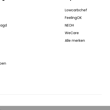
Lowcarbchef
FeelingOK
aagd
NEOH
WeCare
Alle merken
lpen