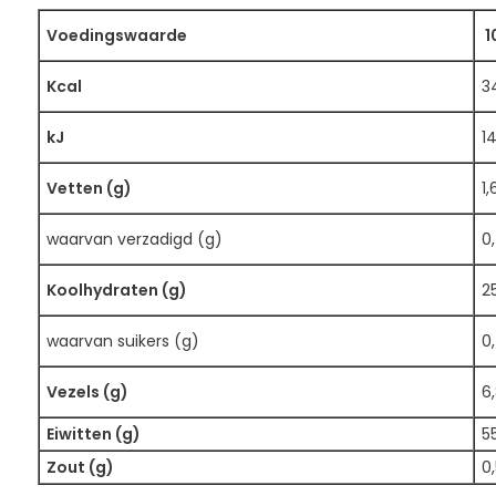
Voedingswaarde
1
Kcal
3
kJ
1
Vetten (g)
1,
waarvan verzadigd (g)
0
Koolhydraten (g)
2
waarvan suikers (g)
0
Vezels (g)
6
Eiwitten (g)
5
Zout (g)
0,