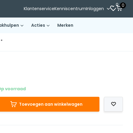
0
0
Klantenservice
Kenniscentrum
Inloggen
akhulpen
Acties
Merken
)*
p voorraad
Toevoegen aan winkelwagen