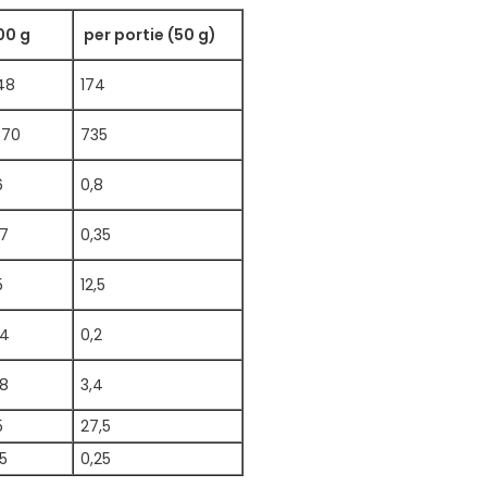
00 g
per portie (50 g)
48
174
470
735
6
0,8
,7
0,35
5
12,5
,4
0,2
,8
3,4
5
27,5
5
0,25