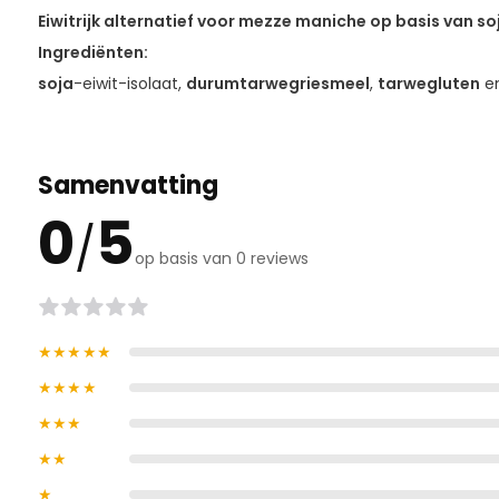
Eiwitrijk alternatief voor mezze maniche op basis van so
Ingrediënten:
soja
-eiwit-isolaat,
durumtarwegriesmeel
,
tarwegluten
e
Samenvatting
0
5
/
op basis van 0 reviews
★★★★★
★★★★
★★★
★★
★