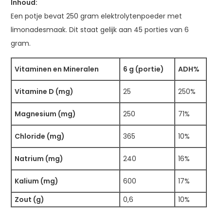
Inhoud:
Een potje bevat 250 gram elektrolytenpoeder met
limonadesmaak. Dit staat gelijk aan 45 porties van 6
gram.
Vitaminen en Mineralen
6 g (portie)
ADH%
Vitamine D (mg)
25
250%
Magnesium (mg)
250
71%
Chloride (mg)
365
10%
Natrium (mg)
240
16%
Kalium (mg)
600
17%
Zout (g)
0,6
10%