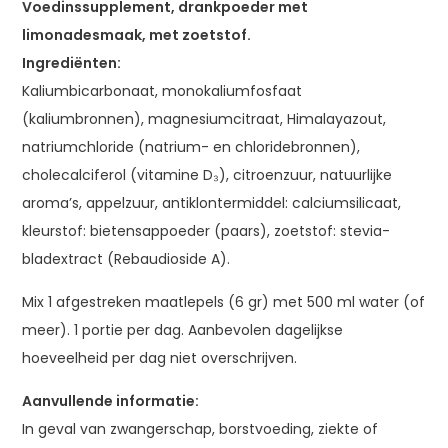
Voedinssupplement, drankpoeder met
limonadesmaak, met zoetstof.
Ingrediënten:
Kaliumbicarbonaat, monokaliumfosfaat
(kaliumbronnen), magnesiumcitraat, Himalayazout,
natriumchloride (natrium- en chloridebronnen),
cholecalciferol (vitamine D₃), citroenzuur, natuurlijke
aroma’s, appelzuur, antiklontermiddel: calciumsilicaat,
kleurstof: bieten­sappoeder (paars), zoetstof: stevia-
bladextract (Rebaudioside A).
Mix 1 afgestreken maatlepels (6 gr) met 500 ml water (of
meer). 1 portie per dag. Aanbevolen dagelijkse
hoeveelheid per dag niet overschrijven.
Aanvullende informatie:
In geval van zwangerschap, borstvoeding, ziekte of