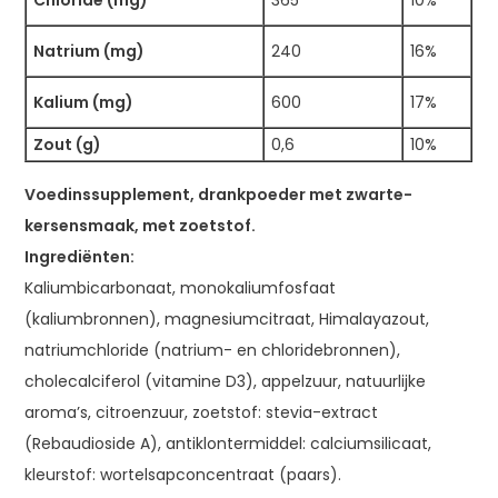
Natrium (mg)
240
16%
Kalium (mg)
600
17%
Zout (g)
0,6
10%
Voedinssupplement, drankpoeder met zwarte-
kersensmaak, met zoetstof.
Ingrediënten:
Kaliumbicarbonaat, monokaliumfosfaat
(kaliumbronnen), magnesiumcitraat, Himalayazout,
natriumchloride (natrium- en chloridebronnen),
cholecalciferol (vitamine D3), appelzuur, natuurlijke
aroma’s, citroenzuur, zoetstof: stevia-extract
(Rebaudioside A), antiklontermiddel: calciumsilicaat,
kleurstof: wortelsapconcentraat (paars).