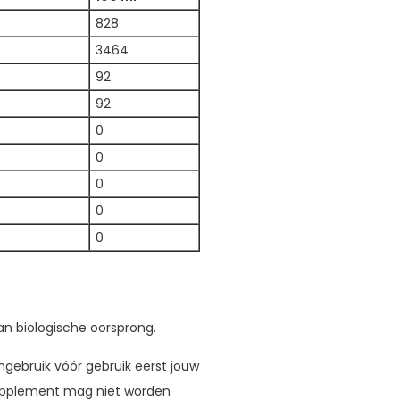
828
3464
92
92
0
0
0
0
0
van biologische oorsprong.
ngebruik vóór gebruik eerst jouw
supplement mag niet worden