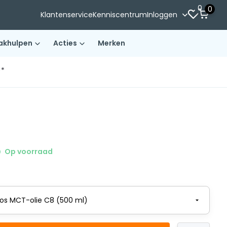
0
0
Klantenservice
Kenniscentrum
Inloggen
akhulpen
Acties
Merken
)*
Op voorraad