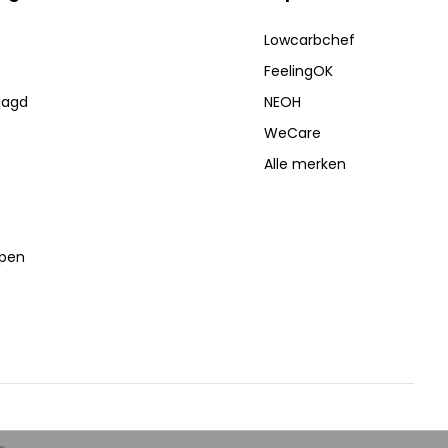
Lowcarbchef
FeelingOK
aagd
NEOH
WeCare
Alle merken
lpen