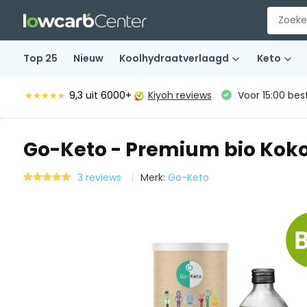
Top 25
Nieuw
Koolhydraatverlaagd
Keto
9,3
uit 6000+
Kiyoh reviews
Voor 15:00 bes
★★★★★
★★★★★
Go-Keto - Premium bio Koko
3 reviews
Merk:
Go-Keto