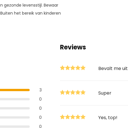
n gezonde levensstijl. Bewaar
. Buiten het bereik van kinderen
Reviews
Bevalt me ui
3
Super
0
0
Yes, top!
0
0