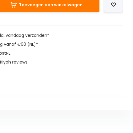
Toevoegen aan winkelwagen
eld, vandaag verzonden*
ng vanaf €60 (NL)*
ostNL
@
Kiyoh reviews