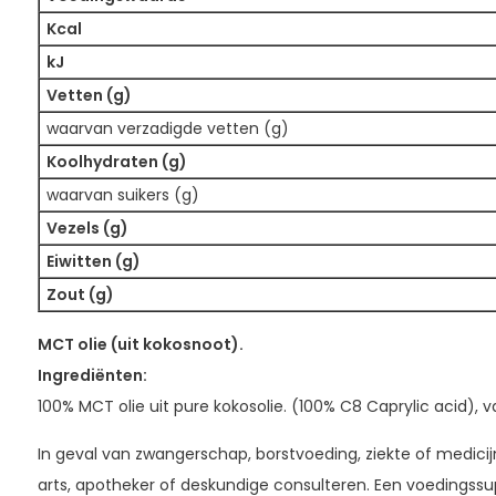
Kcal
kJ
Vetten (g)
waarvan verzadigde vetten (g)
Koolhydraten (g)
waarvan suikers (g)
Vezels (g)
Eiwitten (g)
Zout (g)
MCT olie (uit kokosnoot).
Ingrediënten:
100% MCT olie uit pure kokosolie. (100% C8 Caprylic acid), 
In geval van zwangerschap, borstvoeding, ziekte of medicij
arts, apotheker of deskundige consulteren. Een voedings