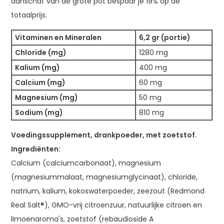
aanschaf van de grote pot bespaar je 19% op de
totaalprijs.
Vitaminen en Mineralen
6,2 gr (portie)
Chloride (mg)
1280 mg
Kalium (mg)
400 mg
Calcium (mg)
60 mg
Magnesium (mg)
50 mg
Sodium (mg)
810 mg
Voedingssupplement, drankpoeder, met zoetstof.
Ingrediënten:
Calcium (calciumcarbonaat), magnesium
(magnesiummalaat, magnesiumglycinaat), chloride,
natrium, kalium, kokoswaterpoeder, zeezout (Redmond
Real Salt®), GMO-vrij citroenzuur, natuurlijke citroen en
limoenaroma's, zoetstof (rebaudioside A