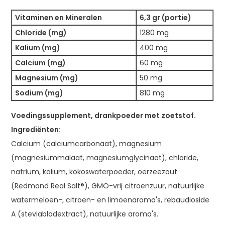
Vitaminen en Mineralen
6,3 gr (portie)
Chloride (mg)
1280 mg
Kalium (mg)
400 mg
Calcium (mg)
60 mg
Magnesium (mg)
50 mg
Sodium (mg)
810 mg
Voedingssupplement, drankpoeder met zoetstof.
Ingrediënten:
Calcium (calciumcarbonaat), magnesium
(magnesiummalaat, magnesiumglycinaat), chloride,
natrium, kalium, kokoswaterpoeder, oerzeezout
(Redmond Real Salt®), GMO-vrij citroenzuur, natuurlijke
watermeloen-, citroen- en limoenaroma's, rebaudioside
A (steviabladextract), natuurlijke aroma's.