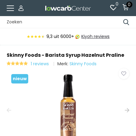
0
0
9,3
uit 6000+
Kiyoh reviews
★★★★★
★★★★★
Skinny Foods - Barista Syrup Hazelnut Praline
1 reviews
Merk:
Skinny Foods
nieuw