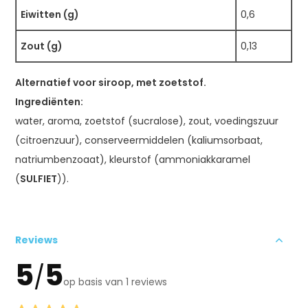
Eiwitten (g)
0,6
Zout (g)
0,13
Alternatief voor siroop, met zoetstof.
Ingrediënten:
water, aroma, zoetstof (sucralose), zout, voedingszuur
(citroenzuur), conserveermiddelen (kaliumsorbaat,
natriumbenzoaat), kleurstof (ammoniakkaramel
(
SULFIET
)).
Reviews
5
5
/
op basis van 1 reviews