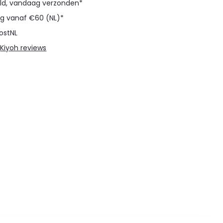
eld, vandaag verzonden*
ng vanaf €60 (NL)*
ostNL
@
Kiyoh reviews