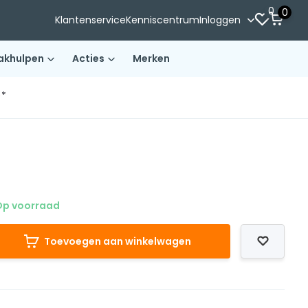
0
0
Klantenservice
Kenniscentrum
Inloggen
akhulpen
Acties
Merken
)*
p voorraad
Toevoegen aan winkelwagen