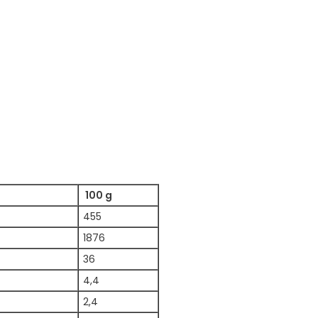
100 g
455
1876
36
4,4
2,4