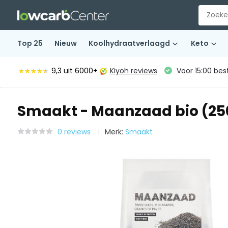
Top 25
Nieuw
Koolhydraatverlaagd
Keto
9,3
uit 6000+
Kiyoh reviews
Voor 15:00 bes
★★★★★
★★★★★
Smaakt - Maanzaad bio (25
0 reviews
Merk:
Smaakt