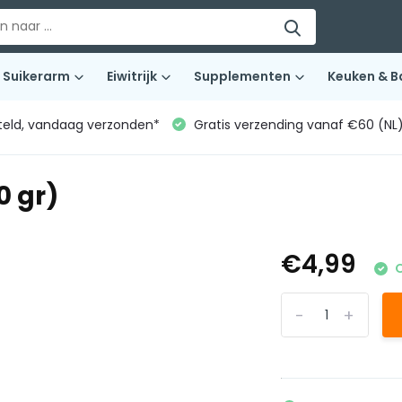
Suikerarm
Eiwitrijk
Supplementen
Keuken & B
teld, vandaag verzonden*
Gratis verzending vanaf €60 (NL
0 gr)
€4,99
O
-
+