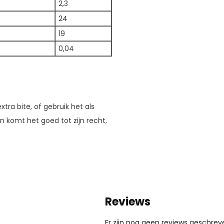
2,3
24
19
0,04
ra bite, of gebruik het als
 komt het goed tot zijn recht,
.
Reviews
Er zijn nog geen reviews geschreve