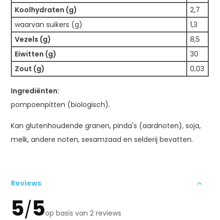
Koolhydraten (g)
2,7
waarvan suikers (g)
1,3
Vezels (g)
8,5
Eiwitten (g)
30
Zout (g)
0,03
Ingrediënten:
pompoenpitten (biologisch).
Kan glutenhoudende granen, pinda's (aardnoten), soja,
melk, andere noten, sesamzaad en selderij bevatten.
Reviews
5
5
/
op basis van 2 reviews